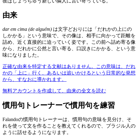
彼はしょっちゅう新しい隣人に言い寄っている。
由来
dar em cima (de alguém)
は文字どおりには「だれかの上にの
しかかる」という意味で、その像は、相手に向かって距離を
詰め、近く直接的に迫っていく姿です。この前へ詰め寄る像
から、だれかに公然と言い寄る、口説きにかかる、という意
味になりました。
正確な由来を特定する文献はありません。この意味は、だれ
かの「上に」行く、あるいは追いかけるという日常的な発想
から、すなおに導かれます。
無料アカウントを作成して、由来の全文を読む
慣用句トレーナーで慣用句を練習
Falandoの慣用句トレーナーは、慣用句の意味を見分け、そ
れを使って文を作ることを教えてくれるので、ブラジル人の
ように話せるようになります。