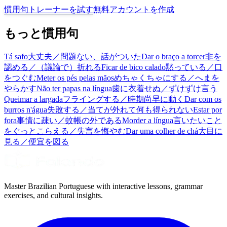
慣用句トレーナーを試す
無料アカウントを作成
もっと慣用句
Tá safo
大丈夫／問題ない、話がついた
Dar o braço a torcer
非を
認める／（議論で）折れる
Ficar de bico calado
黙っている／口
をつぐむ
Meter os pés pelas mãos
めちゃくちゃにする／へまを
やらかす
Não ter papas na língua
歯に衣着せぬ／ずけずけ言う
Queimar a largada
フライングする／時期尚早に動く
Dar com os
burros n'água
失敗する／当てが外れて何も得られない
Estar por
fora
事情に疎い／蚊帳の外である
Morder a língua
言いたいこと
をぐっとこらえる／失言を悔やむ
Dar uma colher de chá
大目に
見る／便宜を図る
Master Brazilian Portuguese with interactive lessons, grammar
exercises, and cultural insights.