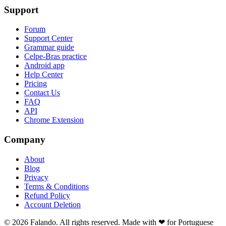
Support
Forum
Support Center
Grammar guide
Celpe-Bras practice
Android app
Help Center
Pricing
Contact Us
FAQ
API
Chrome Extension
Company
About
Blog
Privacy
Terms & Conditions
Refund Policy
Account Deletion
© 2026 Falando. All rights reserved. Made with ❤ for Portuguese