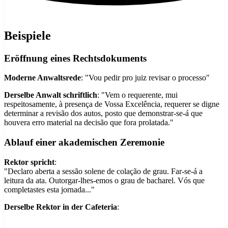
Beispiele
Eröffnung eines Rechtsdokuments
Moderne Anwaltsrede
: "Vou pedir pro juiz revisar o processo"
Derselbe Anwalt schriftlich
: "Vem o requerente, mui
respeitosamente, à presença de Vossa Excelência, requerer se digne
determinar a revisão dos autos, posto que demonstrar-se-á que
houvera erro material na decisão que fora prolatada."
Ablauf einer akademischen Zeremonie
Rektor spricht
:
"Declaro aberta a sessão solene de colação de grau. Far-se-á a
leitura da ata. Outorgar-lhes-emos o grau de bacharel. Vós que
completastes esta jornada..."
Derselbe Rektor in der Cafeteria
: