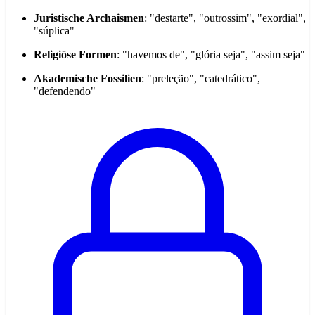
Juristische Archaismen
: "destarte", "outrossim", "exordial",
"súplica"
Religiöse Formen
: "havemos de", "glória seja", "assim seja"
Akademische Fossilien
: "preleção", "catedrático",
"defendendo"