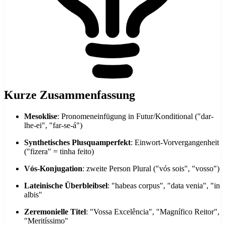
Kurze Zusammenfassung
Mesoklise
: Pronomeneinfügung in Futur/Konditional ("dar-
lhe-ei", "far-se-á")
Synthetisches Plusquamperfekt
: Einwort-Vorvergangenheit
("fizera" = tinha feito)
Vós-Konjugation
: zweite Person Plural ("vós sois", "vosso")
Lateinische Überbleibsel
: "habeas corpus", "data venia", "in
albis"
Zeremonielle Titel
: "Vossa Excelência", "Magnífico Reitor",
"Meritíssimo"