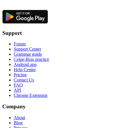
Support
Forum
Support Center
Grammar guide
Celpe-Bras practice
Android app
Help Center
Pricing
Contact Us
FAQ
API
Chrome Extension
Company
About
Blog
Privacy