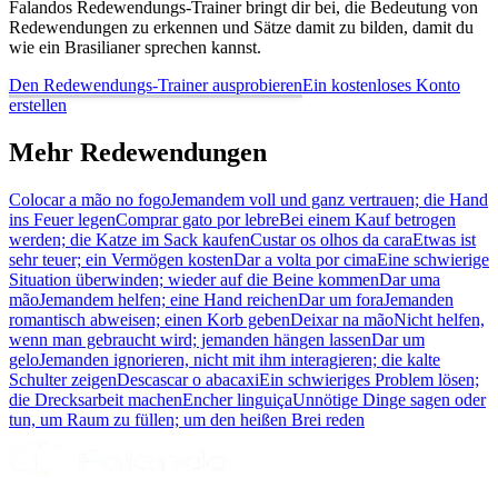
Falandos Redewendungs-Trainer bringt dir bei, die Bedeutung von
Redewendungen zu erkennen und Sätze damit zu bilden, damit du
wie ein Brasilianer sprechen kannst.
Den Redewendungs-Trainer ausprobieren
Ein kostenloses Konto
erstellen
Mehr Redewendungen
Colocar a mão no fogo
Jemandem voll und ganz vertrauen; die Hand
ins Feuer legen
Comprar gato por lebre
Bei einem Kauf betrogen
werden; die Katze im Sack kaufen
Custar os olhos da cara
Etwas ist
sehr teuer; ein Vermögen kosten
Dar a volta por cima
Eine schwierige
Situation überwinden; wieder auf die Beine kommen
Dar uma
mão
Jemandem helfen; eine Hand reichen
Dar um fora
Jemanden
romantisch abweisen; einen Korb geben
Deixar na mão
Nicht helfen,
wenn man gebraucht wird; jemanden hängen lassen
Dar um
gelo
Jemanden ignorieren, nicht mit ihm interagieren; die kalte
Schulter zeigen
Descascar o abacaxi
Ein schwieriges Problem lösen;
die Drecksarbeit machen
Encher linguiça
Unnötige Dinge sagen oder
tun, um Raum zu füllen; um den heißen Brei reden