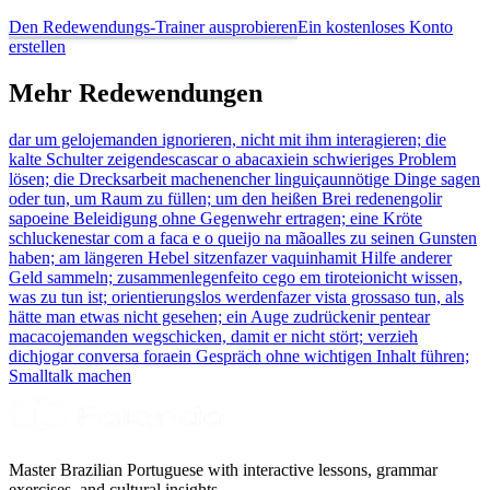
Den Redewendungs-Trainer ausprobieren
Ein kostenloses Konto
erstellen
Mehr Redewendungen
dar um gelo
jemanden ignorieren, nicht mit ihm interagieren; die
kalte Schulter zeigen
descascar o abacaxi
ein schwieriges Problem
lösen; die Drecksarbeit machen
encher linguiça
unnötige Dinge sagen
oder tun, um Raum zu füllen; um den heißen Brei reden
engolir
sapo
eine Beleidigung ohne Gegenwehr ertragen; eine Kröte
schlucken
estar com a faca e o queijo na mão
alles zu seinen Gunsten
haben; am längeren Hebel sitzen
fazer vaquinha
mit Hilfe anderer
Geld sammeln; zusammenlegen
feito cego em tiroteio
nicht wissen,
was zu tun ist; orientierungslos werden
fazer vista grossa
so tun, als
hätte man etwas nicht gesehen; ein Auge zudrücken
ir pentear
macaco
jemanden wegschicken, damit er nicht stört; verzieh
dich
jogar conversa fora
ein Gespräch ohne wichtigen Inhalt führen;
Smalltalk machen
Master Brazilian Portuguese with interactive lessons, grammar
exercises, and cultural insights.