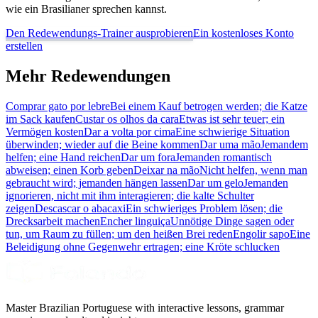
wie ein Brasilianer sprechen kannst.
Den Redewendungs-Trainer ausprobieren
Ein kostenloses Konto
erstellen
Mehr Redewendungen
Comprar gato por lebre
Bei einem Kauf betrogen werden; die Katze
im Sack kaufen
Custar os olhos da cara
Etwas ist sehr teuer; ein
Vermögen kosten
Dar a volta por cima
Eine schwierige Situation
überwinden; wieder auf die Beine kommen
Dar uma mão
Jemandem
helfen; eine Hand reichen
Dar um fora
Jemanden romantisch
abweisen; einen Korb geben
Deixar na mão
Nicht helfen, wenn man
gebraucht wird; jemanden hängen lassen
Dar um gelo
Jemanden
ignorieren, nicht mit ihm interagieren; die kalte Schulter
zeigen
Descascar o abacaxi
Ein schwieriges Problem lösen; die
Drecksarbeit machen
Encher linguiça
Unnötige Dinge sagen oder
tun, um Raum zu füllen; um den heißen Brei reden
Engolir sapo
Eine
Beleidigung ohne Gegenwehr ertragen; eine Kröte schlucken
Master Brazilian Portuguese with interactive lessons, grammar