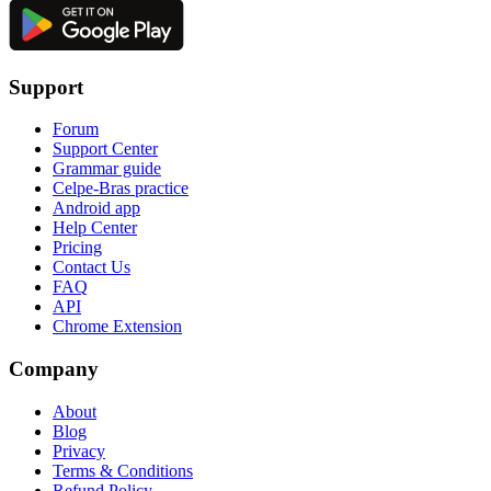
Support
Forum
Support Center
Grammar guide
Celpe-Bras practice
Android app
Help Center
Pricing
Contact Us
FAQ
API
Chrome Extension
Company
About
Blog
Privacy
Terms & Conditions
Refund Policy