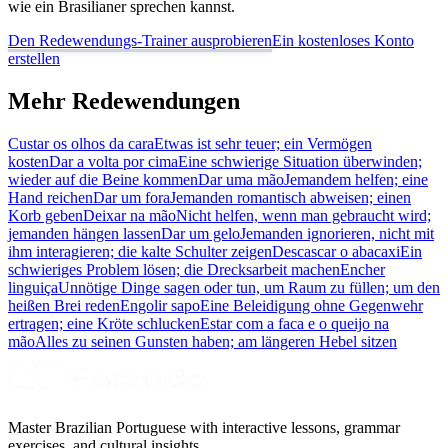
wie ein Brasilianer sprechen kannst.
Den Redewendungs-Trainer ausprobieren
Ein kostenloses Konto
erstellen
Mehr Redewendungen
Custar os olhos da cara
Etwas ist sehr teuer; ein Vermögen
kosten
Dar a volta por cima
Eine schwierige Situation überwinden;
wieder auf die Beine kommen
Dar uma mão
Jemandem helfen; eine
Hand reichen
Dar um fora
Jemanden romantisch abweisen; einen
Korb geben
Deixar na mão
Nicht helfen, wenn man gebraucht wird;
jemanden hängen lassen
Dar um gelo
Jemanden ignorieren, nicht mit
ihm interagieren; die kalte Schulter zeigen
Descascar o abacaxi
Ein
schwieriges Problem lösen; die Drecksarbeit machen
Encher
linguiça
Unnötige Dinge sagen oder tun, um Raum zu füllen; um den
heißen Brei reden
Engolir sapo
Eine Beleidigung ohne Gegenwehr
ertragen; eine Kröte schlucken
Estar com a faca e o queijo na
mão
Alles zu seinen Gunsten haben; am längeren Hebel sitzen
Master Brazilian Portuguese with interactive lessons, grammar
exercises, and cultural insights.