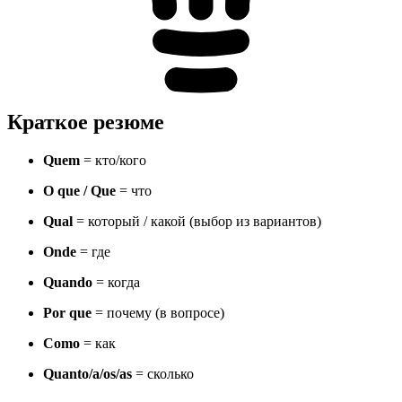
Краткое резюме
Quem
= кто/кого
O que / Que
= что
Qual
= который / какой (выбор из вариантов)
Onde
= где
Quando
= когда
Por que
= почему (в вопросе)
Como
= как
Quanto/a/os/as
= сколько