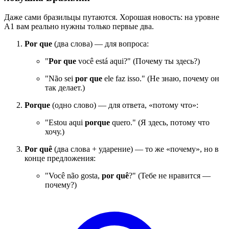
Даже сами бразильцы путаются. Хорошая новость: на уровне
A1 вам реально нужны только первые два.
Por que
(два слова) — для вопроса:
"
Por que
você está aqui?" (Почему ты здесь?)
"Não sei
por que
ele faz isso." (Не знаю, почему он
так делает.)
Porque
(одно слово) — для ответа, «потому что»:
"Estou aqui
porque
quero." (Я здесь, потому что
хочу.)
Por quê
(два слова + ударение) — то же «почему», но в
конце предложения:
"Você não gosta,
por quê
?" (Тебе не нравится —
почему?)