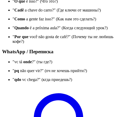
"
O que
é isso?" (Что это?)
"
Cadê
a chave do carro?" (Где ключи от машины?)
"
Como
a gente faz isso?" (Как нам это сделать?)
"
Quando
é a próxima aula?" (Когда следующий урок?)
"
Por que
você não gosta de café?" (Почему ты не любишь
кофе?)
WhatsApp / Переписка
"vc tá
onde
?" (ты где?)
"
pq
não quer vir?" (пч не хочешь прийти?)
"
qdo
vc chega?" (кгда приедешь?)