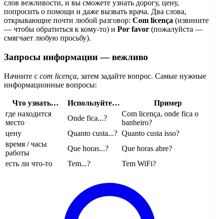
слов вежливости, и вы сможете узнать дорогу, цену,
попросить о помощи и даже вызвать врача. Два слова,
открывающие почти любой разговор:
Com licença
(извините
— чтобы обратиться к кому-то) и
Por favor
(пожалуйста —
смягчает любую просьбу).
Запросы информации — вежливо
Начните с
com licença
, затем задайте вопрос. Самые нужные
информационные вопросы:
Что узнать…
Используйте…
Пример
где находится
Com licença, onde fica o
Onde fica...?
место
banheiro?
цену
Quanto custa...?
Quanto custa isso?
время / часы
Que horas...?
Que horas abre?
работы
есть ли что-то
Tem...?
Tem WiFi?