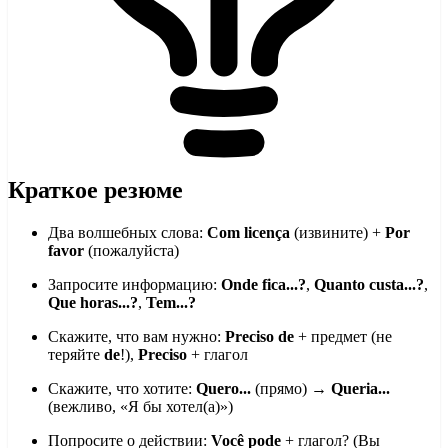
Краткое резюме
Два волшебных слова:
Com licença
(извините) +
Por
favor
(пожалуйста)
Запросите информацию:
Onde fica...?
,
Quanto custa...?
,
Que horas...?
,
Tem...?
Скажите, что вам нужно:
Preciso de
+ предмет (не
теряйте
de
!),
Preciso
+ глагол
Скажите, что хотите:
Quero...
(прямо) →
Queria...
(вежливо, «Я бы хотел(а)»)
Попросите о действии:
Você pode
+ глагол? (Вы