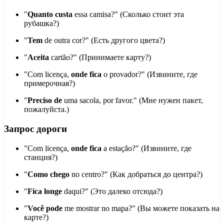
"
Quanto custa
essa camisa?" (Сколько стоит эта
рубашка?)
"
Tem
de outra cor?" (Есть другого цвета?)
"
Aceita
cartão?" (Принимаете карту?)
"Com licença,
onde fica
o provador?" (Извините, где
примерочная?)
"
Preciso de
uma sacola, por favor." (Мне нужен пакет,
пожалуйста.)
Запрос дороги
"Com licença,
onde fica
a estação?" (Извините, где
станция?)
"
Como chego
no centro?" (Как добраться до центра?)
"
Fica longe
daqui?" (Это далеко отсюда?)
"
Você pode
me mostrar no mapa?" (Вы можете показать на
карте?)