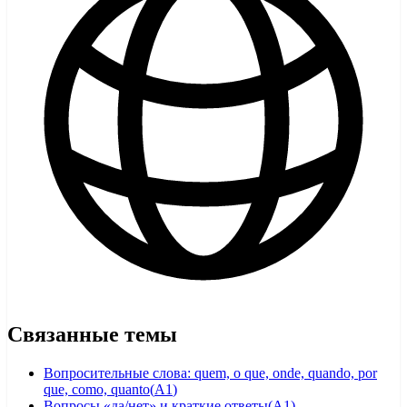
Связанные темы
Вопросительные слова: quem, o que, onde, quando, por
que, como, quanto
(
A1
)
Вопросы «да/нет» и краткие ответы
(
A1
)