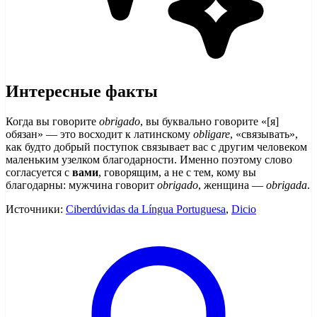
Интересные факты
Когда вы говорите
obrigado
, вы буквально говорите «[я]
обязан» — это восходит к латинскому
obligare
, «связывать»,
как будто добрый поступок связывает вас с другим человеком
маленьким узелком благодарности. Именно поэтому слово
согласуется с
вами
, говорящим, а не с тем, кому вы
благодарны: мужчина говорит
obrigado
, женщина —
obrigada
.
Источники:
Ciberdúvidas da Língua Portuguesa
,
Dicio