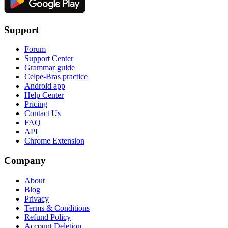
Support
Forum
Support Center
Grammar guide
Celpe-Bras practice
Android app
Help Center
Pricing
Contact Us
FAQ
API
Chrome Extension
Company
About
Blog
Privacy
Terms & Conditions
Refund Policy
Account Deletion