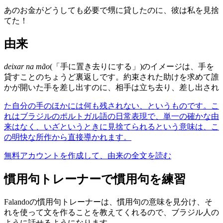
あのお金がどうしても必要で甥に貸したのに、彼は私を見捨
てた！
由来
deixar na mão
(「手に置き去りにする」)のイメージは、手を
貸すことのちょうど裏返しです。約束された助けを求めて誰
かが開いた手を差し出すのに、相手は立ち去り、差し出され
た自分の手のほかには何も残されない、というものです。こ
れはブラジルのポルトガル語の日常表現で、単一の確かな由
来はなく、いざというときに見捨てられるという意味は、こ
の明快な所作から直接導かれます。
無料アカウントを作成して、由来の全文を読む
慣用句トレーナーで慣用句を練習
Falandoの慣用句トレーナーは、慣用句の意味を見分け、そ
れを使って文を作ることを教えてくれるので、ブラジル人の
ように話せるようになります。