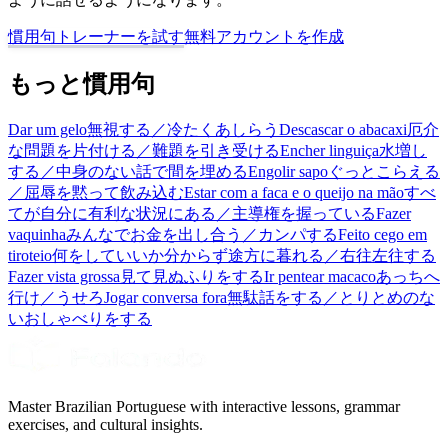
慣用句トレーナーを試す
無料アカウントを作成
もっと慣用句
Dar um gelo
無視する／冷たくあしらう
Descascar o abacaxi
厄介
な問題を片付ける／難題を引き受ける
Encher linguiça
水増し
する／中身のない話で間を埋める
Engolir sapo
ぐっとこらえる
／屈辱を黙って飲み込む
Estar com a faca e o queijo na mão
すべ
てが自分に有利な状況にある／主導権を握っている
Fazer
vaquinha
みんなでお金を出し合う／カンパする
Feito cego em
tiroteio
何をしていいか分からず途方に暮れる／右往左往する
Fazer vista grossa
見て見ぬふりをする
Ir pentear macaco
あっちへ
行け／うせろ
Jogar conversa fora
無駄話をする／とりとめのな
いおしゃべりをする
Master Brazilian Portuguese with interactive lessons, grammar
exercises, and cultural insights.