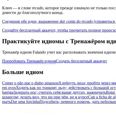
Ключ — в слове
recado
, которое прежде означало не только по
довести до благополучного конца.
Соединив обе идеи, выражение
dar conta do recado
(справиться 
Создайте бесплатный аккаунт, чтобы прочитать полное происх
Практикуйте идиомы с Тренажёром ид
Тренажёр идиом Falando учит вас распознавать значения идиом
Попробовать Тренажёр идиом
Создать бесплатный аккаунт
Больше идиом
Comer o pão que o diabo amassou
Хлебнуть лиха; пройти через м
em ovos
Ходить как по тонкому льду; действовать с большой о
barriga
Задирать нос; считать себя выше других, важничать
Botar
шлангом; делать вид, что ни при чём, не в курсе
Cair a ficha de 
ныть
Dar uma forcinha
Подсобить; немного помочь, дать небольш