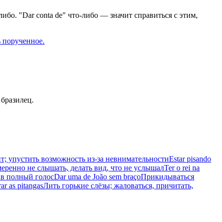
ибо. "Dar conta de" что-либо — значит справиться с этим,
ь порученное.
 бразилец.
т; упустить возможность из-за невнимательности
Estar pisando
еренно не слышать, делать вид, что не услышал
Ter o rei na
 в полный голос
Dar uma de João sem braço
Прикидываться
ar as pitangas
Лить горькие слёзы; жаловаться, причитать,