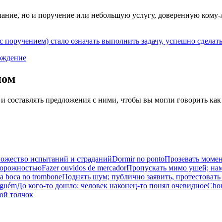
слание, но и поручение или небольшую услугу, доверенную кому-л
с поручением) стало означать выполнить задачу, успешно сделат
ождение
иом
 и составлять предложения с ними, чтобы вы могли говорить как
ножество испытаний и страданий
Dormir no ponto
Прозевать момен
сторожностью
Fazer ouvidos de mercador
Пропускать мимо ушей; нам
 a boca no trombone
Поднять шум; публично заявить, протестовать
alguém
До кого-то дошло; человек наконец-то понял очевидное
Chor
ой толчок