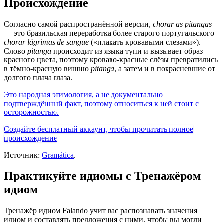
Происхождение
Согласно самой распространённой версии,
chorar as pitangas
— это бразильская переработка более старого португальского
chorar lágrimas de sangue
(«плакать кровавыми слезами»).
Слово
pitanga
происходит из языка тупи и вызывает образ
красного цвета, поэтому кроваво-красные слёзы превратились
в тёмно-красную вишню
pitanga
, а затем и в покрасневшие от
долгого плача глаза.
Это народная этимология, а не документально
подтверждённый факт, поэтому относиться к ней стоит с
осторожностью.
Создайте бесплатный аккаунт, чтобы прочитать полное
происхождение
Источник:
Gramática
.
Практикуйте идиомы с Тренажёром
идиом
Тренажёр идиом Falando учит вас распознавать значения
идиом и составлять предложения с ними, чтобы вы могли