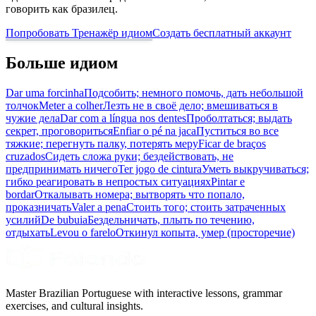
говорить как бразилец.
Попробовать Тренажёр идиом
Создать бесплатный аккаунт
Больше идиом
Dar uma forcinha
Подсобить; немного помочь, дать небольшой
толчок
Meter a colher
Лезть не в своё дело; вмешиваться в
чужие дела
Dar com a língua nos dentes
Проболтаться; выдать
секрет, проговориться
Enfiar o pé na jaca
Пуститься во все
тяжкие; перегнуть палку, потерять меру
Ficar de braços
cruzados
Сидеть сложа руки; бездействовать, не
предпринимать ничего
Ter jogo de cintura
Уметь выкручиваться;
гибко реагировать в непростых ситуациях
Pintar e
bordar
Откалывать номера; вытворять что попало,
проказничать
Valer a pena
Стоить того; стоить затраченных
усилий
De bubuia
Бездельничать, плыть по течению,
отдыхать
Levou o farelo
Откинул копыта, умер (просторечие)
Master Brazilian Portuguese with interactive lessons, grammar
exercises, and cultural insights.