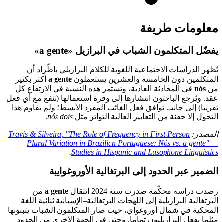
معلومات طريفة
يفضّل المتكلمون الشباب في البرازيل «a gente»
تُظهر الدراسات الاجتماعية اللغوية للكلام البرازيلي باطّراد أن
المتكلمين دون الخامسة والعشرين يستعملون
a gente
أكثر بكثير
من
nós
في المحادثة العادية، وتستمر هذه النسبة في الارتفاع كل
عقد. ويُرجع الباحثون انتشارها إلى وفرة استعمالها (تنفع مع أي فعل
تقريبا) إلى جانب توافق فعل الغائب المفرد الأبسط؛ ولم يقاوم هذا
التحول إلا حفنة من التعابير العالية التواتر مثل
nós dois
.
المصدر:
Travis & Silveira, "The Role of Frequency in First-Person
Plural Variation in Brazilian Portuguese: Nós vs. a gente" —
.
Studies in Hispanic and Lusophone Linguistics
الضمير عبر الحدود إلى البرتغالية الأوروغوايية
رصدت دراسة محكّمة صدرت سنة 2024 انتقال
a gente
من
البرتغالية البرازيلية إلى اللهجات البرتغالية–الإسبانية ثنائية اللغة
المحكية في شمال أوروغواي، حيث صار المتكلمون الشباب يتبنونها
مثلما يفعل البرازيليون تماما. وحتى في الجهة الأخرى من الحدود