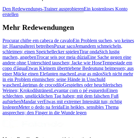
Den Redewendungs-Trainer ausprobieren
Ein kostenloses Konto
erstellen
Mehr Redewendungen
Procurar chifre em cabeça de cavalo
Ein Problem suchen, wo keines
ist; Haarspalterei betreiben
Puxar saco
Jemandem schmeicheln,
schleimen; einen Speichellecker spielen
Tirar onda
Sich lustig
machen, angeben
Trocar seis por meia dúzia
Eine Sache gegen eine
andere ohne Unterschied tauschen; Jacke wie Hose
Tempestade em
copo d'água
Etwas Kleinem übertriebene Bedeutung beimessen; aus
einer Mücke einen Elefanten machen
Lavar as mãos
Sich nicht mehr
in ein Problem einmischen; seine Hände in Unschuld
waschen
Lágrimas de crocodilo
Gespieltes oder heuchlerisches
Weinen; Krokodilstränen
Levantar com o pé esquerdo
Einen
schlechten, unglücklichen Tag haben; mit dem falschen Fuß
aufstehen
Mandar ver
Etwas mit extremer Intensität tun; richtig
loslegen
Meter o dedo na ferida
Ein heikles, sensibles Thema
ansprechen; den Finger in die Wunde legen