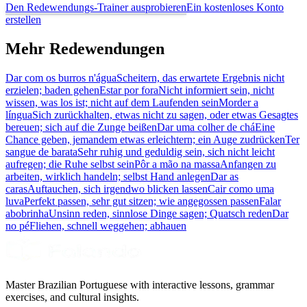
Den Redewendungs-Trainer ausprobieren
Ein kostenloses Konto
erstellen
Mehr Redewendungen
Dar com os burros n'água
Scheitern, das erwartete Ergebnis nicht
erzielen; baden gehen
Estar por fora
Nicht informiert sein, nicht
wissen, was los ist; nicht auf dem Laufenden sein
Morder a
língua
Sich zurückhalten, etwas nicht zu sagen, oder etwas Gesagtes
bereuen; sich auf die Zunge beißen
Dar uma colher de chá
Eine
Chance geben, jemandem etwas erleichtern; ein Auge zudrücken
Ter
sangue de barata
Sehr ruhig und geduldig sein, sich nicht leicht
aufregen; die Ruhe selbst sein
Pôr a mão na massa
Anfangen zu
arbeiten, wirklich handeln; selbst Hand anlegen
Dar as
caras
Auftauchen, sich irgendwo blicken lassen
Cair como uma
luva
Perfekt passen, sehr gut sitzen; wie angegossen passen
Falar
abobrinha
Unsinn reden, sinnlose Dinge sagen; Quatsch reden
Dar
no pé
Fliehen, schnell weggehen; abhauen
Master Brazilian Portuguese with interactive lessons, grammar
exercises, and cultural insights.