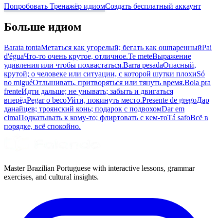
Попробовать Тренажёр идиом
Создать бесплатный аккаунт
Больше идиом
Barata tonta
Метаться как угорелый; бегать как ошпаренный
Pai
d'égua
Что-то очень крутое, отличное.
Te mete
Выражение
удивления или чтобы похвастаться.
Barra pesada
Опасный,
крутой; о человеке или ситуации, с которой шутки плохи
Só
no migué
Отлынивать, притворяться или тянуть время.
Bola pra
frente
Идти дальше; не унывать; забыть и двигаться
вперёд
Pegar o beco
Уйти, покинуть место.
Presente de grego
Дар
данайцев; троянский конь; подарок с подвохом
Dar em
cima
Подкатывать к кому-то; флиртовать с кем-то
Tá safo
Всё в
порядке, всё спокойно.
Master Brazilian Portuguese with interactive lessons, grammar
exercises, and cultural insights.