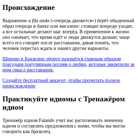
Происхождение
Выражение
a fila anda
(«очередь движется») берёт обыденный
образ очереди в банке или магазине: стоящие впереди уходят,
а все остальные делают шаг вперёд. В применении к жизни
оно означает, что время идёт и люди движутся дальше; чаще
всего его говорят после расставания, давая понять, что
человек перестал ждать и нашёл другие варианты.
Широко в Бразилии оборот разошёлся главным образом
благодаря популярным песням о любви, которые закрепили за
ним смысл расставания.
Создайте бесплатный аккаунт, чтобы прочитать полное
происхождение
Практикуйте идиомы с Тренажёром
идиом
Тренажёр идиом Falando учит вас распознавать значения
идиом и составлять предложения с ними, чтобы вы могли
говорить как бразилец.