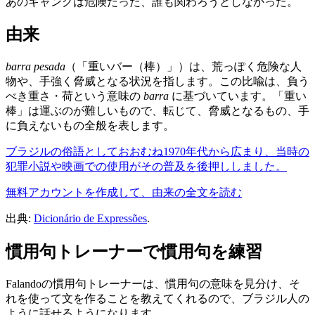
あのギャングは危険だった、誰も関わろうとしなかった。
由来
barra pesada
（「重いバー（棒）」）は、荒っぽく危険な人
物や、手強く脅威となる状況を指します。この比喩は、負う
べき重さ・荷という意味の
barra
に基づいています。「重い
棒」は運ぶのが難しいもので、転じて、脅威となるもの、手
に負えないもの全般を表します。
ブラジルの俗語としておおむね1970年代から広まり、当時の
犯罪小説や映画での使用がその普及を後押ししました。
無料アカウントを作成して、由来の全文を読む
出典:
Dicionário de Expressões
.
慣用句トレーナーで慣用句を練習
Falandoの慣用句トレーナーは、慣用句の意味を見分け、そ
れを使って文を作ることを教えてくれるので、ブラジル人の
ように話せるようになります。