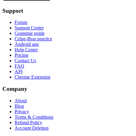
Support
Forum
Support Center
Grammar guide
Celpe-Bras practice
Android app
Help Center
Pricing
Contact Us
FAQ
API
Chrome Extension
Company
About
Blog
Privacy
Terms & Conditions
Refund Policy
Account Deletion