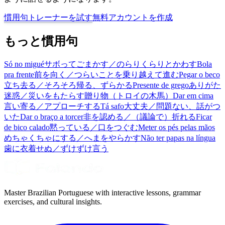
慣用句トレーナーを試す
無料アカウントを作成
もっと慣用句
Só no migué
サボってごまかす／のらりくらりとかわす
Bola
pra frente
前を向く／つらいことを乗り越えて進む
Pegar o beco
立ち去る／そろそろ帰る、ずらかる
Presente de grego
ありがた
迷惑／災いをもたらす贈り物（トロイの木馬）
Dar em cima
言い寄る／アプローチする
Tá safo
大丈夫／問題ない、話がつ
いた
Dar o braço a torcer
非を認める／（議論で）折れる
Ficar
de bico calado
黙っている／口をつぐむ
Meter os pés pelas mãos
めちゃくちゃにする／へまをやらかす
Não ter papas na língua
歯に衣着せぬ／ずけずけ言う
Master Brazilian Portuguese with interactive lessons, grammar
exercises, and cultural insights.