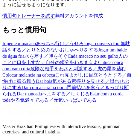
ように話せるようになります。
慣用句トレーナーを試す
無料アカウントを作成
もっと慣用句
Ir pentear macaco
あっちへ行け／うせろ
Jogar conversa fora
無駄
話をする／とりとめのないおしゃべりをする
Jogar um balde
de água fria
水を差す／興をそぐ
Cada macaco no seu galho
人の
ことに口を出すな／自分の領分をわきまえよ
Cutucar onça
com vara curta
危険な相手をわざと刺激する／虎の尾を踏む
Colocar melancia na cabeça
これ見よがしに目立とうとする／自
慢げに振る舞う
Dar bola
気がある素振りを見せる／思わせぶ
りにする
Dar com a cara na porta
門前払いを食う／きっぱり断
られる
Dar mancada
へまをする／しくじる
Estar com a corda
toda
やる気満々である／元気いっぱいである
Master Brazilian Portuguese with interactive lessons, grammar
exercises, and cultural insights.