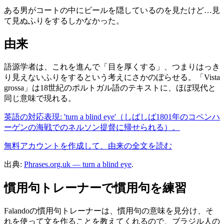
ある男がコートの中にビールを隠しているのを見たけど…見
て見ぬふりをするしかなかった。
由来
語源学者は、これを進んで「目を厚くする」、つまりはっき
り見えないふりをするという考えにさかのぼらせる。「Vista
grossa」は18世紀のポルトガル語のテキストに、ほぼ現代と
同じ意味で現れる。
英語の対応表現: 'turn a blind eye'（しばしば1801年のコペンハ
ーゲンの海戦でのネルソン提督に帰せられる）。
無料アカウントを作成して、由来の全文を読む
出典:
Phrases.org.uk — turn a blind eye
.
慣用句トレーナーで慣用句を練習
Falandoの慣用句トレーナーは、慣用句の意味を見分け、そ
れを使って文を作ることを教えてくれるので、ブラジル人の