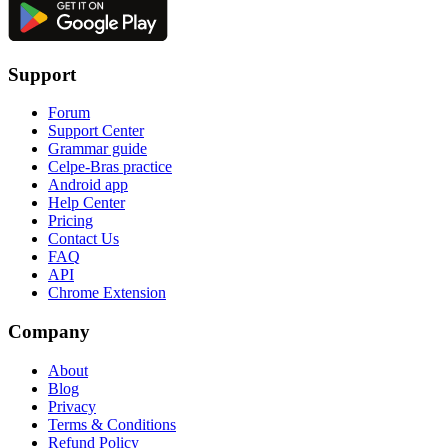
Support
Forum
Support Center
Grammar guide
Celpe-Bras practice
Android app
Help Center
Pricing
Contact Us
FAQ
API
Chrome Extension
Company
About
Blog
Privacy
Terms & Conditions
Refund Policy