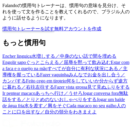
Falandoの慣用句トレーナーは、慣用句の意味を見分け、そ
れを使って文を作ることを教えてくれるので、ブラジル人の
ように話せるようになります。
慣用句トレーナーを試す
無料アカウントを作成
もっと慣用句
Encher linguiça
水増しする／中身のない話で間を埋める
Engolir sapo
ぐっとこらえる／屈辱を黙って飲み込む
Estar com
a faca e o queijo na mão
すべてが自分に有利な状況にある／主
導権を握っている
Fazer vaquinha
みんなでお金を出し合う／
カンパする
Feito cego em tiroteio
何をしていいか分からず途方
に暮れる／右往左往する
Fazer vista grossa
見て見ぬふりをする
Ir pentear macaco
あっちへ行け／うせろ
Jogar conversa fora
無駄
話をする／とりとめのないおしゃべりをする
Jogar um balde
de água fria
水を差す／興をそぐ
Cada macaco no seu galho
人の
ことに口を出すな／自分の領分をわきまえよ