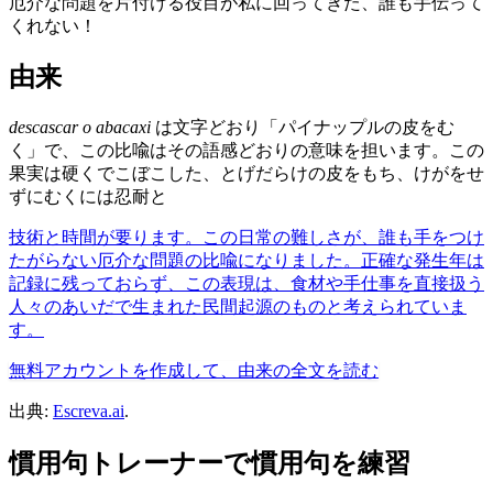
厄介な問題を片付ける役目が私に回ってきた、誰も手伝って
くれない！
由来
descascar o abacaxi
は文字どおり「パイナップルの皮をむ
く」で、この比喩はその語感どおりの意味を担います。この
果実は硬くでこぼこした、とげだらけの皮をもち、けがをせ
ずにむくには忍耐と
技術と時間が要ります。この日常の難しさが、誰も手をつけ
たがらない厄介な問題の比喩になりました。正確な発生年は
記録に残っておらず、この表現は、食材や手仕事を直接扱う
人々のあいだで生まれた民間起源のものと考えられていま
す。
無料アカウントを作成して、由来の全文を読む
出典:
Escreva.ai
.
慣用句トレーナーで慣用句を練習