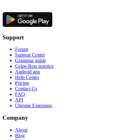
Support
Forum
Support Center
Grammar guide
Celpe-Bras practice
Android app
Help Center
Pricing
Contact Us
FAQ
API
Chrome Extension
Company
About
Blog