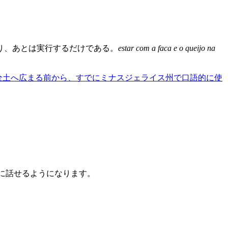
り、あとは実行するだけである。
estar com a faca e o queijo na
。
ル全土へ広まる前から、すでにミナスジェライス州で口語的に使
うに話せるようになります。