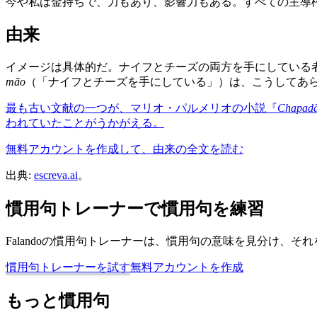
今や私は金持ちで、力もあり、影響力もある。すべての主導
由来
イメージは具体的だ。ナイフとチーズの両方を手にしている
mão
（「ナイフとチーズを手にしている」）は、こうしてあ
最も古い文献の一つが、マリオ・パルメリオの小説『
Chapadã
われていたことがうかがえる。
無料アカウントを作成して、由来の全文を読む
出典:
escreva.ai
。
慣用句トレーナーで慣用句を練習
Falandoの慣用句トレーナーは、慣用句の意味を見分け、
慣用句トレーナーを試す
無料アカウントを作成
もっと慣用句