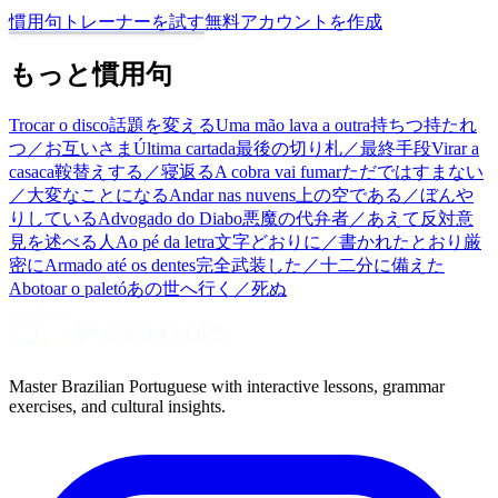
慣用句トレーナーを試す
無料アカウントを作成
もっと慣用句
Trocar o disco
話題を変える
Uma mão lava a outra
持ちつ持たれ
つ／お互いさま
Última cartada
最後の切り札／最終手段
Virar a
casaca
鞍替えする／寝返る
A cobra vai fumar
ただではすまない
／大変なことになる
Andar nas nuvens
上の空である／ぼんや
りしている
Advogado do Diabo
悪魔の代弁者／あえて反対意
見を述べる人
Ao pé da letra
文字どおりに／書かれたとおり厳
密に
Armado até os dentes
完全武装した／十二分に備えた
Abotoar o paletó
あの世へ行く／死ぬ
Master Brazilian Portuguese with interactive lessons, grammar
exercises, and cultural insights.