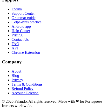
Forum
Support Center
Grammar guide
Celpe-Bras practice
Android app
Help Center
Pricing
Contact Us
FAQ
API
Chrome Extension
Company
About
Blog
Privacy
Terms & Conditions
Refund Policy
Account Deletion
© 2026 Falando. All rights reserved. Made with ❤ for Portuguese
learners worldwide.