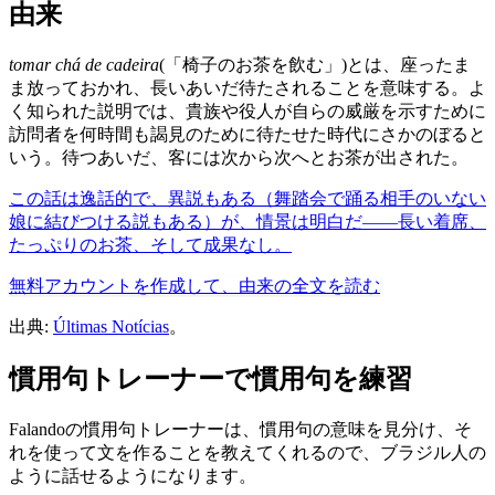
由来
tomar chá de cadeira
(「椅子のお茶を飲む」)とは、座ったま
ま放っておかれ、長いあいだ待たされることを意味する。よ
く知られた説明では、貴族や役人が自らの威厳を示すために
訪問者を何時間も謁見のために待たせた時代にさかのぼると
いう。待つあいだ、客には次から次へとお茶が出された。
この話は逸話的で、異説もある（舞踏会で踊る相手のいない
娘に結びつける説もある）が、情景は明白だ——長い着席、
たっぷりのお茶、そして成果なし。
無料アカウントを作成して、由来の全文を読む
出典:
Últimas Notícias
。
慣用句トレーナーで慣用句を練習
Falandoの慣用句トレーナーは、慣用句の意味を見分け、そ
れを使って文を作ることを教えてくれるので、ブラジル人の
ように話せるようになります。