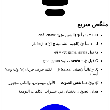
ملخّص سريع
CH
= دائماً /ʃ/ (الشين
ش
):
ave
ch
á،
ch
J
= دائماً /ʒ/ (الجيم الشامية
ج
[ʒ]):
e
j
á، ho
j
G
قبل
irafa
g
ente،
g
= /ʒ/:
e/i
G
قبل
= /g/ صلبة:
a/o/u
osto
g
ato،
g
X
= غالباً /ʃ/ (cai
x
a، bai
x
o) — لكنه حرف حرباء (/s/ و/z/ و/ks/
أيضاً)
/ʃ/ و/ʒ/ هما
نفس الصوت
— الأول مهموس، والثاني مجهور
هذان الصوتان يختبئان في عشرات الكلمات اليومية