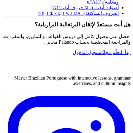
ومغلقة)، /u/
)
A1
(
أصوات أنفية: ã, õ؛ حروف أنفية
(
A1
)
الحروف الساكنة: p-b, t-d, k-g, f-v, s-z
)
A1
(
هل أنت مستعدّ لإتقان البرتغالية البرازيلية؟
احصل على وصول كامل إلى دروس القواعد، والتمارين، والمفردات،
والمراجعة المخصّصة بحساب Falando مجاني.
ابدأ التعلّم مجانًا
تسجيل الدخول
Master Brazilian Portuguese with interactive lessons, grammar
exercises, and cultural insights.