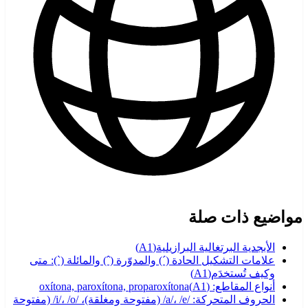
مواضيع ذات صلة
الأبجدية البرتغالية البرازيلية
(
A1
)
علامات التشكيل الحادة (´) والمدوّرة (ˆ) والمائلة (`): متى
وكيف تُستخدَم
(
A1
)
أنواع المقاطع: oxítona, paroxítona, proparoxítona
)
A1
(
الحروف المتحركة: /a/، /e/ (مفتوحة ومغلقة)، /i/، /o/ (مفتوحة