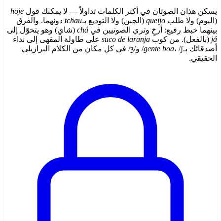
يسكن هذان الصوتان في أكثر الكلمات تداولاً — لا يمكنك قول
hoje
(اليوم) ولا طلب
queijo
(الجبن) ولا التوديع بـ
tchau
دونهما. والفرق
بينهما خيط رفيع: أرخِ وتري الصوتيين في
chá
(شاي) وهو يتحوّل إلى
já
(بالفعل). من كوب
suco de laranja
على طاولة المقهى إلى نداء
أصدقائك بـ
gente boa
، /ʃ/ و/ʒ/ في كل مكان من الكلام البرازيلي
الحقيقي.