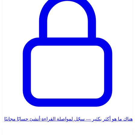
هناك ما هو أكثر بكثير — سجّل لمواصلة القراءة
·
أنشئ حسابًا مجانيًا