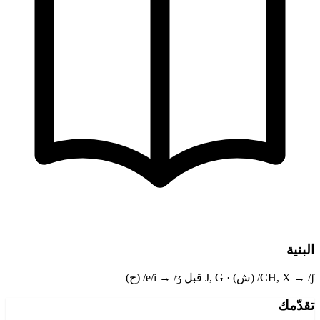
البنية
CH, X → /ʃ/ (ش) · J, G قبل e/i → /ʒ/ (ج)
تقدّمك