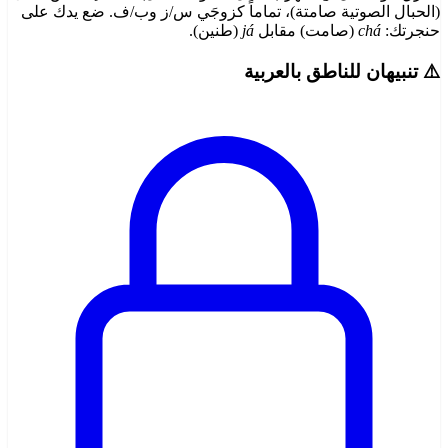
(الحبال الصوتية صامتة)، تماماً كزوجَي س/ز وب/ف. ضع يدك على
حنجرتك:
chá
(صامت) مقابل
já
(طنين).
⚠️ تنبيهان للناطق بالعربية