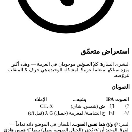
استعراض متعمّق
البشرى السارة: كلا الصوتَين موجودان في العربية — وهذه أكبر
ميزة تمتلكها متعلماً عربياً! المشكلة الوحيدة هي حرف
X
المتقلّب.
لنروّضه.
الصوتان
IPA
الصوت
يشبه...
الإملاء
[ʃ]
/ʃ/
ش
(شمس، شاي)
CH، X
[ʒ]
/ʒ/
ج
الشامية/المغربية (جميل)
J، G (قبل e/i)
السر:
/ʃ/ و/ʒ/ هما نفس الصوت.
اللسان في الموضع ذاته تماماً —
الفرق الوحيد أن /ʒ/ يُجهَر (الحبال الصوتية تعمل) بينما /ʃ/ همس هادئ