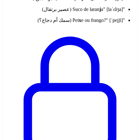
"Suco de laran
a" [laˈɾãʒa] (عصير برتقال)
j
"Pei
e ou frango?" [ˈpejʃi] (سمك أم دجاج؟)
x