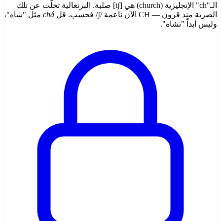
الـ"ch" الإنجليزية (church) هي [tʃ] صلبة. البرتغالية تخلّت عن تلك
الضربة منذ قرون — CH الآن ناعمة /ʃ/ فحسب. قل
chá
مثل "شاه"،
وليس أبداً "تشاه".