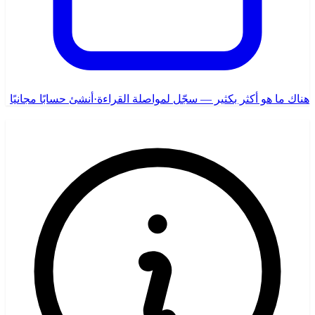
هناك ما هو أكثر بكثير — سجّل لمواصلة القراءة
·
أنشئ حسابًا مجانيًا