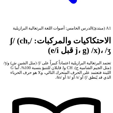
A1 (مبتدئ)
الدرس الخامس: أصوات اللغة البرتغالية البرازيلية
الاحتكاكيات والمركبات: /ʃ/ (ch,
x)، /ʒ/ (j، g قبل e/i)
تعتمد البرتغالية البرازيلية اعتماداً كبيراً على /ʃ/ (مثل الشين ش) و/ʒ/
(مثل الجيم الشامية ج). CH وJ قابلان للتنبؤ بنسبة 100%، أما G
اللينة فتعتمد على الحرف المتحرك التالي، وX هو حرف الحرباء
الذي قد يُنطق /ʃ/ أو /s/ أو /z/ أو /ks/.