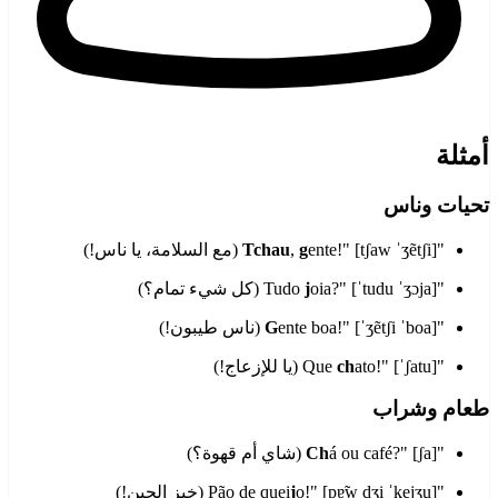
أمثلة
تحيات وناس
"
ente!" [tʃaw ˈʒẽtʃi] (مع السلامة، يا ناس!)
g
,
Tchau
"Tudo
oia?" [ˈtudu ˈʒɔja] (كل شيء تمام؟)
j
"
ente boa!" [ˈʒẽtʃi ˈboa] (ناس طيبون!)
G
"Que
ato!" [ˈʃatu] (يا للإزعاج!)
ch
طعام وشراب
"
á ou café?" [ʃa] (شاي أم قهوة؟)
Ch
"Pão de quei
o!" [pɐ̃w dʒi ˈkejʒu] (خبز الجبن!)
j