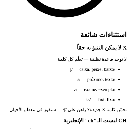
استثناءات شائعة
X لا يمكن التنبؤ به حقاً
لا توجد قاعدة نظيفة — تعلّم كل كلمة:
x
a، pei
x
e، bai
x
o
/ʃ/ — cai
x
imo، te
x
to
/s/ — pró
x
ame، e
x
emplo
/z/ — e
x
i، fi
x
o
/ks/ — tá
تخمّن كلمة X جديدة؟ راهن على /ʃ/ — ستفوز في معظم الأحيان.
CH ليست الـ"ch" الإنجليزية