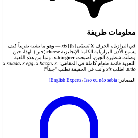
معلومات طريفة
في البرازيل، الحرف
X
يُسمّى
xis
[ʃis] — وهو ما يشبه تقريباً كيف
يسمع الأذن البرازيلية الكلمة الإنجليزية
cheese
(جبن). لهذا، حين
وصلت شطيرة الجبن، أصبحت
x-búrguer
، ونما من هذه اللعبة
اللغوية قائمة طعام كاملة في المقاهي:
x-
،
x-bacon
،
x-egg
،
x-salada
tudo
. اطلب
xis
وأنت في الحقيقة تطلب "جبناً"!
المصادر:
Isso eu não sabia!
،
English Experts