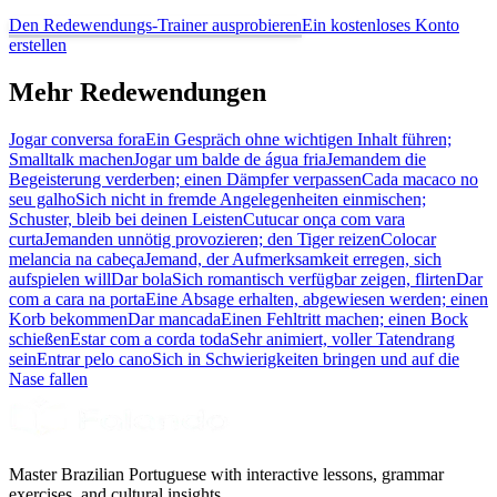
Den Redewendungs-Trainer ausprobieren
Ein kostenloses Konto
erstellen
Mehr Redewendungen
Jogar conversa fora
Ein Gespräch ohne wichtigen Inhalt führen;
Smalltalk machen
Jogar um balde de água fria
Jemandem die
Begeisterung verderben; einen Dämpfer verpassen
Cada macaco no
seu galho
Sich nicht in fremde Angelegenheiten einmischen;
Schuster, bleib bei deinen Leisten
Cutucar onça com vara
curta
Jemanden unnötig provozieren; den Tiger reizen
Colocar
melancia na cabeça
Jemand, der Aufmerksamkeit erregen, sich
aufspielen will
Dar bola
Sich romantisch verfügbar zeigen, flirten
Dar
com a cara na porta
Eine Absage erhalten, abgewiesen werden; einen
Korb bekommen
Dar mancada
Einen Fehltritt machen; einen Bock
schießen
Estar com a corda toda
Sehr animiert, voller Tatendrang
sein
Entrar pelo cano
Sich in Schwierigkeiten bringen und auf die
Nase fallen
Master Brazilian Portuguese with interactive lessons, grammar
exercises, and cultural insights.