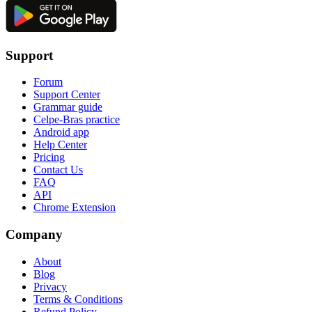
Support
Forum
Support Center
Grammar guide
Celpe-Bras practice
Android app
Help Center
Pricing
Contact Us
FAQ
API
Chrome Extension
Company
About
Blog
Privacy
Terms & Conditions
Refund Policy