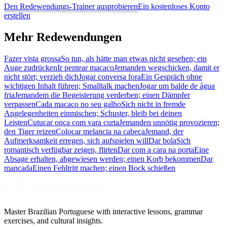
Den Redewendungs-Trainer ausprobieren
Ein kostenloses Konto
erstellen
Mehr Redewendungen
Fazer vista grossa
So tun, als hätte man etwas nicht gesehen; ein
Auge zudrücken
Ir pentear macaco
Jemanden wegschicken, damit er
nicht stört; verzieh dich
Jogar conversa fora
Ein Gespräch ohne
wichtigen Inhalt führen; Smalltalk machen
Jogar um balde de água
fria
Jemandem die Begeisterung verderben; einen Dämpfer
verpassen
Cada macaco no seu galho
Sich nicht in fremde
Angelegenheiten einmischen; Schuster, bleib bei deinen
Leisten
Cutucar onça com vara curta
Jemanden unnötig provozieren;
den Tiger reizen
Colocar melancia na cabeça
Jemand, der
Aufmerksamkeit erregen, sich aufspielen will
Dar bola
Sich
romantisch verfügbar zeigen, flirten
Dar com a cara na porta
Eine
Absage erhalten, abgewiesen werden; einen Korb bekommen
Dar
mancada
Einen Fehltritt machen; einen Bock schießen
Master Brazilian Portuguese with interactive lessons, grammar
exercises, and cultural insights.