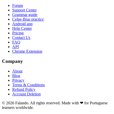
Forum
Support Center
Grammar guide
Celpe-Bras practice
Android app
Help Center
Pricing
Contact Us
FAQ
API
Chrome Extension
Company
About
Blog
Privacy
Terms & Conditions
Refund Policy
Account Deletion
© 2026 Falando. All rights reserved. Made with ❤ for Portuguese
learners worldwide.