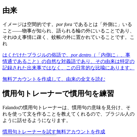
由来
イメージは空間的です。
por fora
であるとは「外側に」いる
こと——物事が知られ、語られる輪の外にいることであり、
それゆえ事情に疎く、蚊帳の外に置かれていることです。こ
れ
はくだけたブラジルの俗語で、
por dentro
（「内側に」、事
情通であること）の自然な対義語であり、その由来は特定の
記録された出来事ではなく、この日常的な比喩にあります。
無料アカウントを作成して、由来の全文を読む
慣用句トレーナーで慣用句を練習
Falandoの慣用句トレーナーは、慣用句の意味を見分け、そ
れを使って文を作ることを教えてくれるので、ブラジル人の
ように話せるようになります。
慣用句トレーナーを試す
無料アカウントを作成