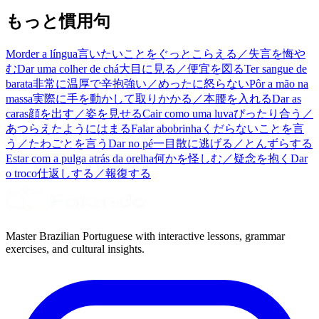
もっと慣用句
Morder a língua
言いたいことをぐっとこらえる／失言を悔や
む
Dar uma colher de chá
大目に見る／便宜を図る
Ter sangue de
barata
非常に温厚で辛抱強い／めったに怒らない
Pôr a mão na
massa
実際に手を動かして取りかかる／本腰を入れる
Dar as
caras
顔を出す／姿を見せる
Cair como uma luva
ぴったり合う／
あつらえたようにはまる
Falar abobrinha
くだらないことを言
う／たわごとを言う
Dar no pé
一目散に逃げる／とんずらする
Estar com a pulga atrás da orelha
何かを怪しむ／疑念を抱く
Dar
o troco
仕返しする／報復する
Master Brazilian Portuguese with interactive lessons, grammar
exercises, and cultural insights.