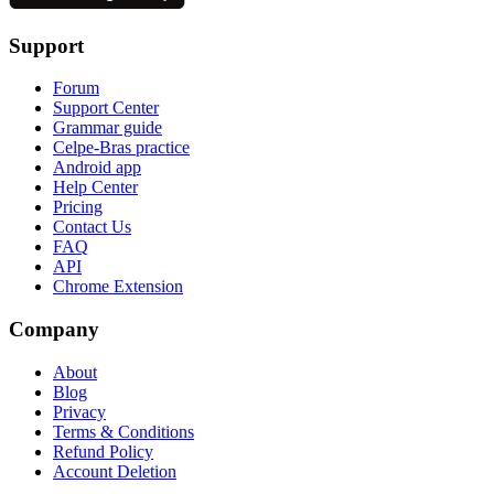
Support
Forum
Support Center
Grammar guide
Celpe-Bras practice
Android app
Help Center
Pricing
Contact Us
FAQ
API
Chrome Extension
Company
About
Blog
Privacy
Terms & Conditions
Refund Policy
Account Deletion