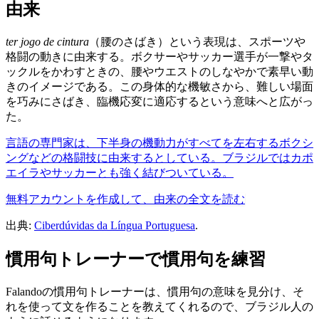
由来
ter jogo de cintura
（腰のさばき）という表現は、スポーツや
格闘の動きに由来する。ボクサーやサッカー選手が一撃やタ
ックルをかわすときの、腰やウエストのしなやかで素早い動
きのイメージである。この身体的な機敏さから、難しい場面
を巧みにさばき、臨機応変に適応するという意味へと広がっ
た。
言語の専門家は、下半身の機動力がすべてを左右するボクシ
ングなどの格闘技に由来するとしている。ブラジルではカポ
エイラやサッカーとも強く結びついている。
無料アカウントを作成して、由来の全文を読む
出典:
Ciberdúvidas da Língua Portuguesa
.
慣用句トレーナーで慣用句を練習
Falandoの慣用句トレーナーは、慣用句の意味を見分け、そ
れを使って文を作ることを教えてくれるので、ブラジル人の