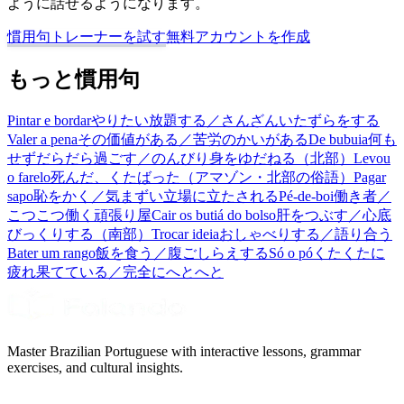
ように話せるようになります。
慣用句トレーナーを試す
無料アカウントを作成
もっと慣用句
Pintar e bordar
やりたい放題する／さんざんいたずらをする
Valer a pena
その価値がある／苦労のかいがある
De bubuia
何も
せずだらだら過ごす／のんびり身をゆだねる（北部）
Levou
o farelo
死んだ、くたばった（アマゾン・北部の俗語）
Pagar
sapo
恥をかく／気まずい立場に立たされる
Pé-de-boi
働き者／
こつこつ働く頑張り屋
Cair os butiá do bolso
肝をつぶす／心底
びっくりする（南部）
Trocar ideia
おしゃべりする／語り合う
Bater um rango
飯を食う／腹ごしらえする
Só o pó
くたくたに
疲れ果てている／完全にへとへと
Master Brazilian Portuguese with interactive lessons, grammar
exercises, and cultural insights.