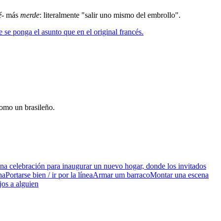
é-
más
merde
: literalmente "salir uno mismo del embrollo".
e se ponga el asunto que en el original francés.
como un brasileño.
na celebración para inaugurar un nuevo hogar, donde los invitados
ha
Portarse bien / ir por la línea
Armar um barraco
Montar una escena
ejos a alguien