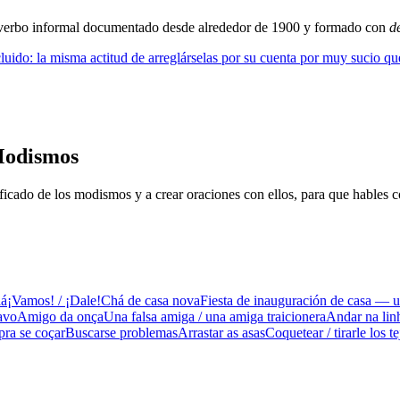
 verbo informal documentado desde alrededor de 1900 y formado con
d
cluido: la misma actitud de arreglárselas por su cuenta por muy sucio qu
Modismos
icado de los modismos y a crear oraciones con ellos, para que hables 
lá
¡Vamos! / ¡Dale!
Chá de casa nova
Fiesta de inauguración de casa — u
lavo
Amigo da onça
Una falsa amiga / una amiga traicionera
Andar na lin
pra se coçar
Buscarse problemas
Arrastar as asas
Coquetear / tirarle los t