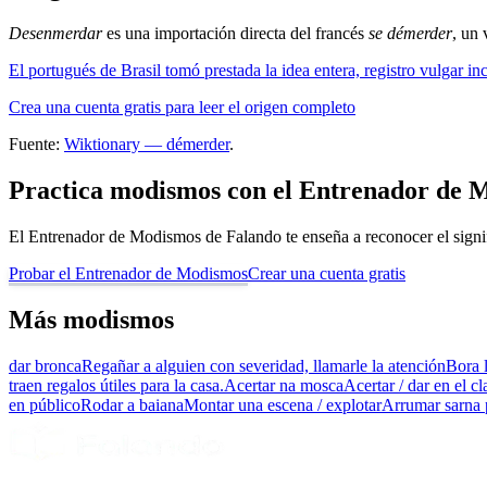
Desenmerdar
es una importación directa del francés
se démerder
, un
El portugués de Brasil tomó prestada la idea entera, registro vulgar in
Crea una cuenta gratis para leer el origen completo
Fuente:
Wiktionary — démerder
.
Practica modismos con el Entrenador de 
El Entrenador de Modismos de Falando te enseña a reconocer el signif
Probar el Entrenador de Modismos
Crear una cuenta gratis
Más modismos
dar bronca
Regañar a alguien con severidad, llamarle la atención
Bora 
traen regalos útiles para la casa.
Acertar na mosca
Acertar / dar en el c
en público
Rodar a baiana
Montar una escena / explotar
Arrumar sarna 