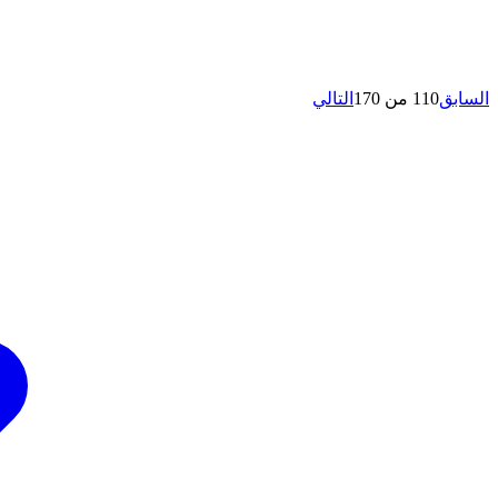
السابق
110 من 170
التالي