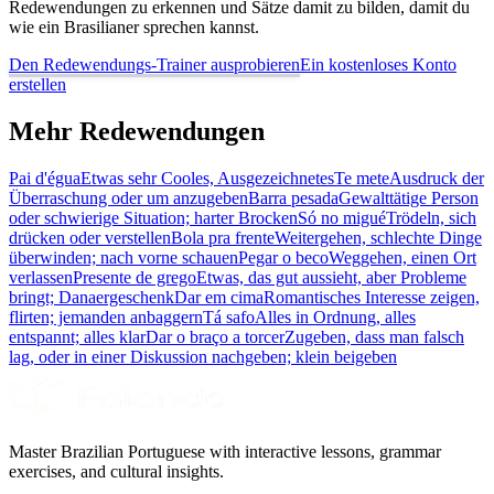
Redewendungen zu erkennen und Sätze damit zu bilden, damit du
wie ein Brasilianer sprechen kannst.
Den Redewendungs-Trainer ausprobieren
Ein kostenloses Konto
erstellen
Mehr Redewendungen
Pai d'égua
Etwas sehr Cooles, Ausgezeichnetes
Te mete
Ausdruck der
Überraschung oder um anzugeben
Barra pesada
Gewalttätige Person
oder schwierige Situation; harter Brocken
Só no migué
Trödeln, sich
drücken oder verstellen
Bola pra frente
Weitergehen, schlechte Dinge
überwinden; nach vorne schauen
Pegar o beco
Weggehen, einen Ort
verlassen
Presente de grego
Etwas, das gut aussieht, aber Probleme
bringt; Danaergeschenk
Dar em cima
Romantisches Interesse zeigen,
flirten; jemanden anbaggern
Tá safo
Alles in Ordnung, alles
entspannt; alles klar
Dar o braço a torcer
Zugeben, dass man falsch
lag, oder in einer Diskussion nachgeben; klein beigeben
Master Brazilian Portuguese with interactive lessons, grammar
exercises, and cultural insights.