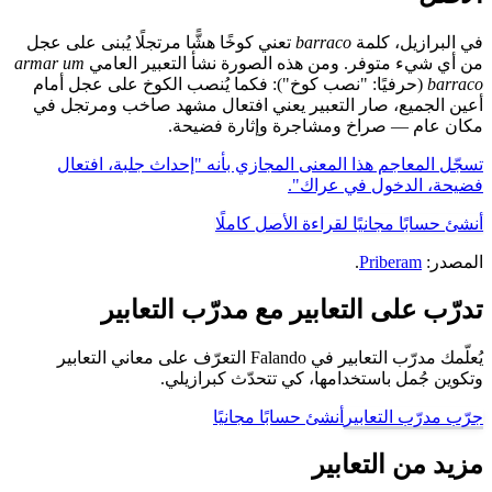
في البرازيل، كلمة
barraco
تعني كوخًا هشًّا مرتجلًا يُبنى على عجل
من أي شيء متوفر. ومن هذه الصورة نشأ التعبير العامي
armar um
barraco
(حرفيًا: "نصب كوخ"): فكما يُنصب الكوخ على عجل أمام
أعين الجميع، صار التعبير يعني افتعال مشهد صاخب ومرتجل في
مكان عام — صراخ ومشاجرة وإثارة فضيحة.
تسجّل المعاجم هذا المعنى المجازي بأنه "إحداث جلبة، افتعال
فضيحة، الدخول في عراك".
أنشئ حسابًا مجانيًا لقراءة الأصل كاملًا
المصدر:
Priberam
.
تدرّب على التعابير مع مدرّب التعابير
يُعلّمك مدرّب التعابير في Falando التعرّف على معاني التعابير
وتكوين جُمل باستخدامها، كي تتحدّث كبرازيلي.
جرّب مدرّب التعابير
أنشئ حسابًا مجانيًا
مزيد من التعابير