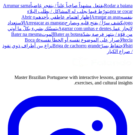
Rodar a baiana
يفتعل مشهداً صاخباً علناً / ينفجر غاضباً
Arrumar sarna
pra se coçar
يتورّط فيما يجلب له المشاكل / يطلب البلاء
بنفسه
Arrastar as asas
إظهار اهتمام عاطفي بأحدهم
Abrir o
jogo
يكشف سرّاً / يفتح قلبه ويصارح
Arregaçar as mangas
الاستعداد
لإنجاز عمل
Agarrar com unhas e dentes
يتمسّك بشيء بكلّ ما أوتي
من قوّة / ينتهز فرصة بشدّة
Bater as botas
الموت
Bater na mesma
tecla
الإصرار على الموضوع نفسه أو الخطأ نفسه
Boca de
siri
الاحتفاظ بسرّ
Briga de cachorro grande
نزاع بين أطراف ذوي نفوذ
/ صراع الكبار
Master Brazilian Portuguese with interactive lessons, grammar
exercises, and cultural insights.