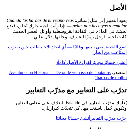
الأصل
يعود التعبير إلى مثل إسباني:
Cuando las barbas de tu vecino veas
pelar, pon las tuyas a remojar
— ‹إذا رأيت لحية جارك تُحلق، فضع
لحيتك في الماء›. في الثقافة القروسطية وأوائل العصر الحديث
كانت لحية الرجل رمزًا للشرف، وحلقها إذلال علني.
‹نقع اللحية› يعني تليينها وقائيًا — أي اتخاذ الاحتياطات حين تقترب
المتاعب من الجار.
أنشئ حسابًا مجانيًا لقراءة الأصل كاملًا
المصدر:
Aventuras na História — De onde vem isso de "botar as
.
barbas de molho"
تدرّب على التعابير مع مدرّب التعابير
يُعلّمك مدرّب التعابير في Falando التعرّف على معاني التعابير
وتكوين جُمل باستخدامها، كي تتحدّث كبرازيلي.
جرّب مدرّب التعابير
أنشئ حسابًا مجانيًا