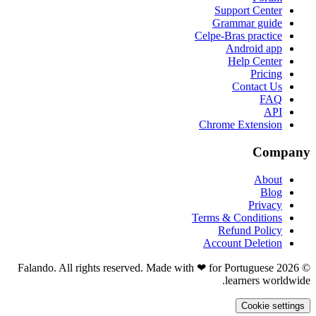
Support Center
Grammar guide
Celpe-Bras practice
Android app
Help Center
Pricing
Contact Us
FAQ
API
Chrome Extension
Company
About
Blog
Privacy
Terms & Conditions
Refund Policy
Account Deletion
© 2026 Falando. All rights reserved. Made with ❤ for Portuguese
learners worldwide.
Cookie settings