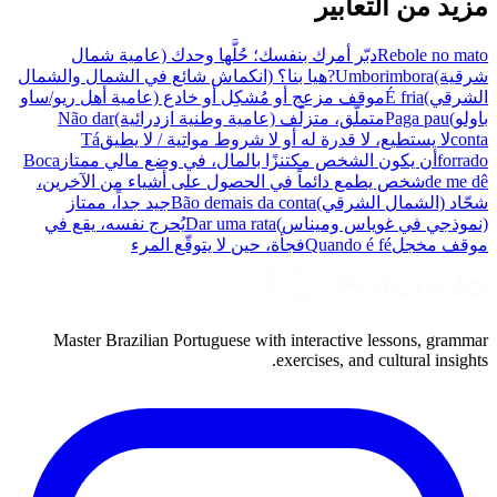
مزيد من التعابير
Rebole no mato
دبّر أمرك بنفسك؛ حُلَّها وحدك (عامية شمال
شرقية)
Umborimbora?
هيا بنا؟ (انكماش شائع في الشمال والشمال
الشرقي)
É fria
موقف مزعج أو مُشكِل أو خادع (عامية أهل ريو/ساو
باولو)
Paga pau
متملّق، متزلّف (عامية وطنية ازدرائية)
Não dar
conta
لا يستطيع، لا قدرة له أو لا شروط مواتية / لا يطيق
Tá
forrado
أن يكون الشخص مكتنزًا بالمال، في وضع مالي ممتاز
Boca
de me dê
شخص يطمع دائماً في الحصول على أشياء من الآخرين،
شحّاد (الشمال الشرقي)
Bão demais da conta
جيد جداً، ممتاز
(نموذجي في غوياس وميناس)
Dar uma rata
يُحرج نفسه، يقع في
موقف مخجل
Quando é fé
فجأة، حين لا يتوقّع المرء
Master Brazilian Portuguese with interactive lessons, grammar
exercises, and cultural insights.