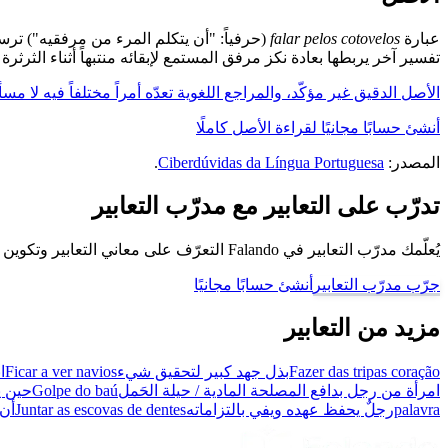
عبارة
falar pelos cotovelos
(حرفياً: "أن يتكلم المرء من مرفقيه") ترس
تفسير آخر يربطها بعادة نكز مرفق المستمع لإبقائه منتبهاً أثناء الثرثرة 
الأصل الدقيق غير مؤكّد، والمراجع اللغوية تعدّه أمراً مختلفاً فيه لا م
أنشئ حسابًا مجانيًا لقراءة الأصل كاملًا
المصدر:
Ciberdúvidas da Língua Portuguesa
.
تدرّب على التعابير مع مدرّب التعابير
يُعلّمك مدرّب التعابير في Falando التعرّف على معاني التعابير وتكوين جُمل باستخدامها، كي تتحدّث كبرازيلي.
جرّب مدرّب التعابير
أنشئ حسابًا مجانيًا
مزيد من التعابير
Fazer das tripas coração
بذل جهد كبير لتحقيق شيء
Ficar a ver navios
ا
امرأة من رجل بدافع المصلحة المادية / حيلة الحَمل
Golpe do baú
حين ي
palavra
رجلٌ يحفظ عهده ويفي بالتزاماته
Juntar as escovas de dentes
أن 