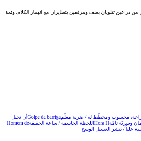
 من ذراعين تتلويان بعنف ومرفقين يتطايران مع انهمار الكلام. وثمة
عة، محسوب ومخطّط له / ضربة معلّم
Golpe da barriga
أن تحبل
 وسريّة تامّة
Hora H
اللحظة الحاسمة / ساعة الحقيقة
Homem de
 علناً / يَنشر الغسيل الوسخ