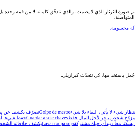
م صورة الثرثار الذي لا يصمت، والذي تتدفّق كلماته لا من فمه وحده بل
المتواصلة.
سألة محسومة.
نتظار شيء لا يأتي، البقاء بلا شيء
Golpe de mestre
تصرّف يكشف عن برا
تزوّج شخص بآخر لأجل المال فقط
Guardar a sete chaves
حفظ شيء بأمان
يسكنا معاً / يبدآن حياة مشتركة
Lavar roupa suja
يكشف خلافاته الشخصية