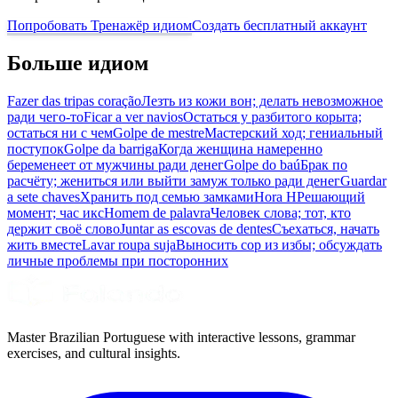
Попробовать Тренажёр идиом
Создать бесплатный аккаунт
Больше идиом
Fazer das tripas coração
Лезть из кожи вон; делать невозможное
ради чего-то
Ficar a ver navios
Остаться у разбитого корыта;
остаться ни с чем
Golpe de mestre
Мастерский ход; гениальный
поступок
Golpe da barriga
Когда женщина намеренно
беременеет от мужчины ради денег
Golpe do baú
Брак по
расчёту; жениться или выйти замуж только ради денег
Guardar
a sete chaves
Хранить под семью замками
Hora H
Решающий
момент; час икс
Homem de palavra
Человек слова; тот, кто
держит своё слово
Juntar as escovas de dentes
Съехаться, начать
жить вместе
Lavar roupa suja
Выносить сор из избы; обсуждать
личные проблемы при посторонних
Master Brazilian Portuguese with interactive lessons, grammar
exercises, and cultural insights.