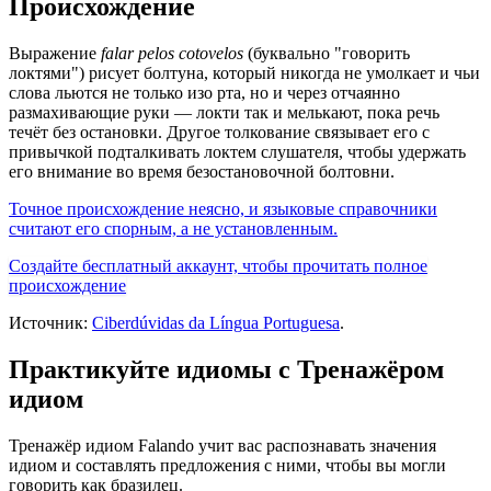
Происхождение
Выражение
falar pelos cotovelos
(буквально "говорить
локтями") рисует болтуна, который никогда не умолкает и чьи
слова льются не только изо рта, но и через отчаянно
размахивающие руки — локти так и мелькают, пока речь
течёт без остановки. Другое толкование связывает его с
привычкой подталкивать локтем слушателя, чтобы удержать
его внимание во время безостановочной болтовни.
Точное происхождение неясно, и языковые справочники
считают его спорным, а не установленным.
Создайте бесплатный аккаунт, чтобы прочитать полное
происхождение
Источник:
Ciberdúvidas da Língua Portuguesa
.
Практикуйте идиомы с Тренажёром
идиом
Тренажёр идиом Falando учит вас распознавать значения
идиом и составлять предложения с ними, чтобы вы могли
говорить как бразилец.