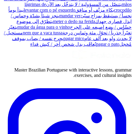
mãos
يتنصّل من المسؤولية / لا يتدخّل بعد الآن
lágrimas de
crocodilo
بكاء مزيَّف أو منافق
levantar com o pé esquerdo
يبدأ يوماً
نحساً / يستيقظ بمزاج سيّئ
mandar ver
ينجز شيئاً بشدّة وحماس /
ابذل قصارى جهدك
meter o dedo na ferida
يتطرّق إلى موضوع
حسّاس / يضع إصبعه على الجرح
mudar da água para o vinho
يتغيّر
تغيّراً جذرياً / تحوّل مئة وثمانين درجة
nem que a vaca tussa
مستحيل /
لا يحدث ولو بعد ألف عام
pagar mico
يحرج نفسه / يصاب بموقف
مُخجل
pagar o pato
يُعاقَب بدل شخص آخر / كبش فداء
Master Brazilian Portuguese with interactive lessons, grammar
exercises, and cultural insights.