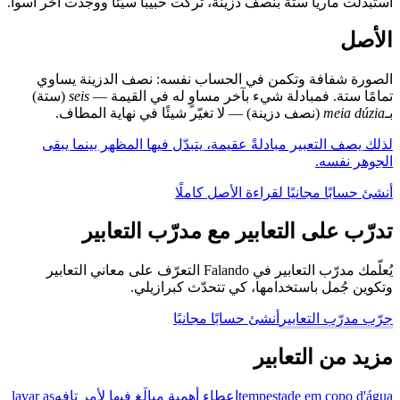
استبدلت ماريا ستة بنصف دزينة، تركت حبيباً سيّئاً ووجدت آخر أسوأ.
الأصل
الصورة شفافة وتكمن في الحساب نفسه: نصف الدزينة يساوي
تمامًا ستة. فمبادلة شيء بآخر مساوٍ له في القيمة —
seis
(ستة)
بـ
meia dúzia
(نصف دزينة) — لا تغيّر شيئًا في نهاية المطاف.
لذلك يصف التعبير مبادلةً عقيمة، يتبدّل فيها المظهر بينما يبقى
الجوهر نفسه.
أنشئ حسابًا مجانيًا لقراءة الأصل كاملًا
تدرّب على التعابير مع مدرّب التعابير
يُعلّمك مدرّب التعابير في Falando التعرّف على معاني التعابير
وتكوين جُمل باستخدامها، كي تتحدّث كبرازيلي.
جرّب مدرّب التعابير
أنشئ حسابًا مجانيًا
مزيد من التعابير
tempestade em copo d'água
إعطاء أهمية مبالَغ فيها لأمر تافه
lavar as