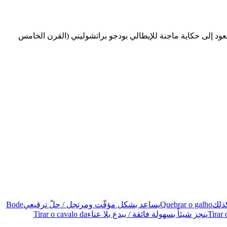
 يعود إلى حكاية ماجنة للإيطالي بودجو براتشوليني (القرن الخامس
ذلك
Quebrar o galho
يساعد بشكل مؤقّت ومرتجل / حلّ ترقيعي
Bode
Tirar 
ينجز شيئاً بسهولة فائقة / يبدع بلا عناء
Tirar o cavalo da