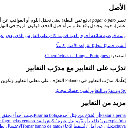
الأصل
تعبير
pagar o pato
(دفع ثمن البطة) يعني تحمّل اللوم أو العواقب عن أم
عشر)، حيث يتجادل بائع بطّ وامرأة حول الدفع، فيكون الزوج في النهاي
وثمة فرضية شائعة أخرى: لعبة قديمة كان على الفارس الذي يعجز عن ا
أنشئ حسابًا مجانيًا لقراءة الأصل كاملًا
المصدر:
Ciberdúvidas da Língua Portuguesa
.
تدرّب على التعابير مع مدرّب التعابير
يُعلّمك مدرّب التعابير في Falando التعرّف على معاني التعابير وتكوين جُمل باستخدامها، كي تتحدّث كبرازيلي.
جرّب مدرّب التعابير
أنشئ حسابًا مجانيًا
مزيد من التعابير
Passar a perna
أن تُخدَع من قِبَل أحدهم
Pisar na bola
يخيب أحداً / يخف
expiatório
من يُعاقب أو يُتَّهم بدل غيره / كبش الفداء
r fogo pelas ventas
chuva
يتخلى عن أمل / يُسقط ادّعاءه
Tomar banho de gato
الاغتسال بط