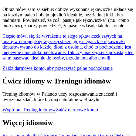
Obraz mówi sam za siebie: dobrze wykonana rękawiczka układa się
na każdym palcu i obejmuje dłoń idealnie, bez żadnej luki i bez
nadmiaru. Powiedzieć, że coś „pasuje jak rękawiczka" (
cair como
uma luva
), znaczy powiedzieć, że pasuje właśnie tak doskonale.
Często mówi się, że wyrażenie to sięga rękawiczek szytych na
miarę w europejskiej wyższej sferze, gdy eleganckie rękawiczki
dopasowywano do każdej dłoni z osobna, choć to pochodzenie jest
niepewne i nieudokumentowane. Tak czy inaczej, sens pozostaje ten
sam: pasować idealnie do osoby, przedmiotu albo chwili.
Załóż darmowe konto, aby przeczytać pełne pochodzenie
Ćwicz idiomy w Treningu idiomów
Trening idiomów w Falando uczy rozpoznawania znaczeń i
tworzenia zdań, które brzmią naturalnie w Brazylii.
Wypróbuj Trening idiomów
Załóż darmowe konto
Więcej idiomów
Falar abobrinha
Pleść bzdury / opowiadać głupoty
Dar no pé
Wziąć