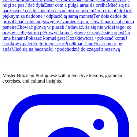
nogi za pas / dać dyla
Estar com a pulga atrás da orelha
Mieć się na
baczności / coś tu śmierdzi / czuć pismo nosem
Dar o troco
Odpłacić
pięknym za nadobne / odpłacić tą samą monetą
Ter dois dedos de
prosa
Uciąć sobie pogawędkę / zamienić parę słów
Tapar o sol com a
peneira
Chować głowę w piasek / udawać, że się nie widzi tego, co
oczywiste
Pegar no pé
Suszyć komuś głowę / czepiać się kogoś
Dar
uma banana
Pokazać komuś gest Kozakiewicza / pokazać komuś
środkowy palec
Engolir em seco
Przełknąć ślinę
Ficar com o pé
atrás
Mieć się na baczności / podchodzić do czegoś z rezerwą
Master Brazilian Portuguese with interactive lessons, grammar
exercises, and cultural insights.