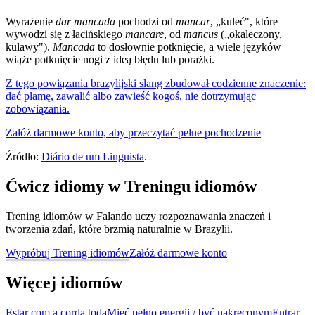
Wyrażenie
dar mancada
pochodzi od
mancar
, „kuleć", które
wywodzi się z łacińskiego
mancare
, od
mancus
(„okaleczony,
kulawy").
Mancada
to dosłownie potknięcie, a wiele języków
wiąże potknięcie nogi z ideą błędu lub porażki.
Z tego powiązania brazylijski slang zbudował codzienne znaczenie:
dać plamę, zawalić albo zawieść kogoś, nie dotrzymując
zobowiązania.
Załóż darmowe konto, aby przeczytać pełne pochodzenie
Źródło:
Diário de um Linguista
.
Ćwicz idiomy w Treningu idiomów
Trening idiomów w Falando uczy rozpoznawania znaczeń i
tworzenia zdań, które brzmią naturalnie w Brazylii.
Wypróbuj Trening idiomów
Załóż darmowe konto
Więcej idiomów
Estar com a corda toda
Mieć pełno energii / być nakręconym
Entrar