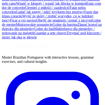
pelo cano
Wpaść w kłopoty / wpaść jak śliwka w kompot
Estar com
dor de cotovelo
Cierpieć z miłości / zazdrościć
Falar pelos
cotovelos
Gadać jak najęty / mleć językiem bez przerwy
Fazer das
tripas coração
Wyjść ze skóry / zrobić wszystko, co w ludzkiej
mocy
Ficar a ver navios
Obejść się smakiem / zostać z niczym
Golpe
de mestre
Mistrzowskie posunięcie
Golpe da barriga
Złapać kogoś na
dziecko dla pieniędzy
Golpe do baú
Małżeństwo dla pieniędzy /
polowanie na majątek
Guardar a sete chaves
Trzymać pod kluczem /
strzec jak oka w głowie
Master Brazilian Portuguese with interactive lessons, grammar
exercises, and cultural insights.