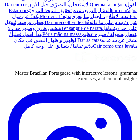
القول
Queimar a largada
الاستعجال، التصرّف قبل الأوان
Dar com os
burros n'água
الفشل الذريع، عدم تحقيق النتيجة المرجوّة
Estar por
fora
عدم الاطّلاع، الجهل بما يجري
Morder a língua
يكفّ عن قول
شيء / يندم على ما قاله
Dar uma colher de chá
يعطي فرصة، يُسهّل
على أحد / يتساهل
Ter sangue de barata
شخص هادئ وصبور جداً، لا
ينفعل بسهولة / صبره عظيم
Pôr a mão na massa
يبدأ العمل فعلياً /
يشمّر عن ساعديه
Dar as caras
الظهور وإظهار النفس في مكان
ما
Cair como uma luva
يلائم تماماً / يتطابق على وجه كامل
Master Brazilian Portuguese with interactive lessons, grammar
exercises, and cultural insights.