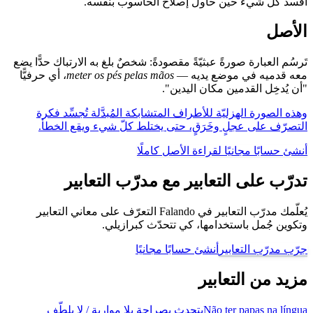
أفسد كلّ شيء حين حاول إصلاح الحاسوب بنفسه.
الأصل
تَرسُم العبارة صورةً عبثيّةً مقصودةً: شخصٌ بلغ به الارتباك حدًّا يضع
معه قدميه في موضع يديه —
meter os pés pelas mãos
، أي حرفيًّا
"أن يُدخِل القدمين مكان اليدين".
وهذه الصورة الهزليّة للأطراف المتشابكة المُبدَّلة تُجسِّد فكرة
التصرّف على عجلٍ وخَرَقٍ، حتى يختلط كلّ شيء ويقع الخطأ.
أنشئ حسابًا مجانيًا لقراءة الأصل كاملًا
تدرّب على التعابير مع مدرّب التعابير
يُعلّمك مدرّب التعابير في Falando التعرّف على معاني التعابير
وتكوين جُمل باستخدامها، كي تتحدّث كبرازيلي.
جرّب مدرّب التعابير
أنشئ حسابًا مجانيًا
مزيد من التعابير
Não ter papas na língua
يتحدث بصراحة بلا مواربة / لا يلطّف