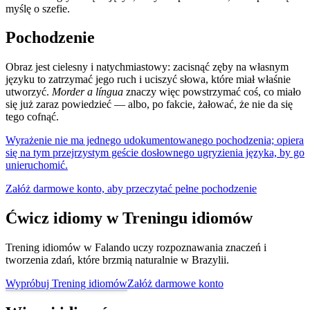
myślę o szefie.
Pochodzenie
Obraz jest cielesny i natychmiastowy: zacisnąć zęby na własnym
języku to zatrzymać jego ruch i uciszyć słowa, które miał właśnie
utworzyć.
Morder a língua
znaczy więc powstrzymać coś, co miało
się już zaraz powiedzieć — albo, po fakcie, żałować, że nie da się
tego cofnąć.
Wyrażenie nie ma jednego udokumentowanego pochodzenia; opiera
się na tym przejrzystym geście dosłownego ugryzienia języka, by go
unieruchomić.
Załóż darmowe konto, aby przeczytać pełne pochodzenie
Ćwicz idiomy w Treningu idiomów
Trening idiomów w Falando uczy rozpoznawania znaczeń i
tworzenia zdań, które brzmią naturalnie w Brazylii.
Wypróbuj Trening idiomów
Załóż darmowe konto