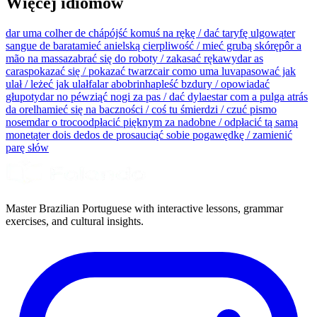
Więcej idiomów
dar uma colher de chá
pójść komuś na rękę / dać taryfę ulgową
ter
sangue de barata
mieć anielską cierpliwość / mieć grubą skórę
pôr a
mão na massa
zabrać się do roboty / zakasać rękawy
dar as
caras
pokazać się / pokazać twarz
cair como uma luva
pasować jak
ulał / leżeć jak ulał
falar abobrinha
pleść bzdury / opowiadać
głupoty
dar no pé
wziąć nogi za pas / dać dyla
estar com a pulga atrás
da orelha
mieć się na baczności / coś tu śmierdzi / czuć pismo
nosem
dar o troco
odpłacić pięknym za nadobne / odpłacić tą samą
monetą
ter dois dedos de prosa
uciąć sobie pogawędkę / zamienić
parę słów
Master Brazilian Portuguese with interactive lessons, grammar
exercises, and cultural insights.