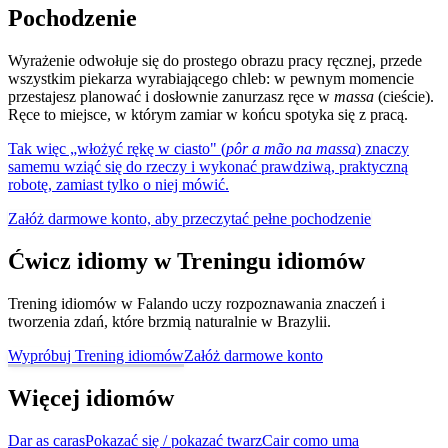
Pochodzenie
Wyrażenie odwołuje się do prostego obrazu pracy ręcznej, przede
wszystkim piekarza wyrabiającego chleb: w pewnym momencie
przestajesz planować i dosłownie zanurzasz ręce w
massa
(cieście).
Ręce to miejsce, w którym zamiar w końcu spotyka się z pracą.
Tak więc „włożyć rękę w ciasto" (
pôr a mão na massa
) znaczy
samemu wziąć się do rzeczy i wykonać prawdziwą, praktyczną
robotę, zamiast tylko o niej mówić.
Załóż darmowe konto, aby przeczytać pełne pochodzenie
Ćwicz idiomy w Treningu idiomów
Trening idiomów w Falando uczy rozpoznawania znaczeń i
tworzenia zdań, które brzmią naturalnie w Brazylii.
Wypróbuj Trening idiomów
Załóż darmowe konto
Więcej idiomów
Dar as caras
Pokazać się / pokazać twarz
Cair como uma