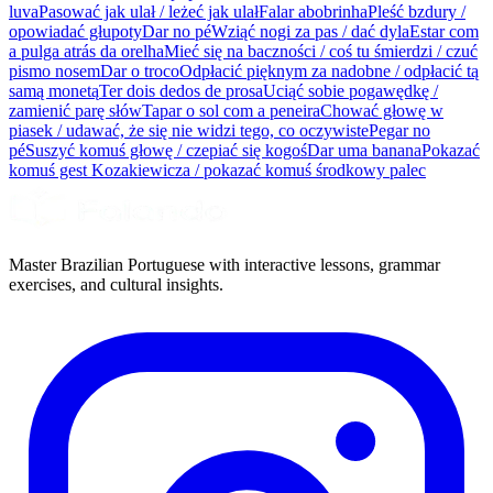
luva
Pasować jak ulał / leżeć jak ulał
Falar abobrinha
Pleść bzdury /
opowiadać głupoty
Dar no pé
Wziąć nogi za pas / dać dyla
Estar com
a pulga atrás da orelha
Mieć się na baczności / coś tu śmierdzi / czuć
pismo nosem
Dar o troco
Odpłacić pięknym za nadobne / odpłacić tą
samą monetą
Ter dois dedos de prosa
Uciąć sobie pogawędkę /
zamienić parę słów
Tapar o sol com a peneira
Chować głowę w
piasek / udawać, że się nie widzi tego, co oczywiste
Pegar no
pé
Suszyć komuś głowę / czepiać się kogoś
Dar uma banana
Pokazać
komuś gest Kozakiewicza / pokazać komuś środkowy palec
Master Brazilian Portuguese with interactive lessons, grammar
exercises, and cultural insights.