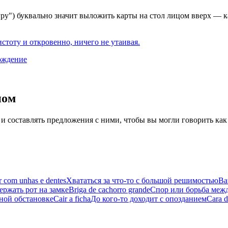
ру") буквально значит выложить карты на стол лицом вверх — ка
истоту и откровенно, ничего не утаивая.
ождение
иом
 и составлять предложения с ними, чтобы вы могли говорить как
r com unhas e dentes
Хвататься за что-то с большой решимостью
Bat
ержать рот на замке
Briga de cachorro grande
Спор или борьба меж
ной обстановке
Cair a ficha
До кого-то доходит с опозданием
Cara d