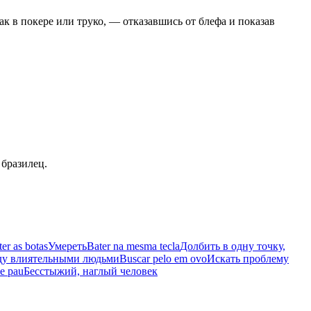
к в покере или труко, — отказавшись от блефа и показав
 бразилец.
er as botas
Умереть
Bater na mesma tecla
Долбить в одну точку,
ду влиятельными людьми
Buscar pelo em ovo
Искать проблему
e pau
Бесстыжий, наглый человек