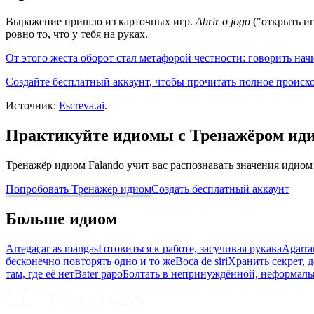
Выражение пришло из карточных игр.
Abrir o jogo
("открыть иг
ровно то, что у тебя на руках.
От этого жеста оборот стал метафорой честности: говорить нач
Создайте бесплатный аккаунт, чтобы прочитать полное происх
Источник:
Escreva.ai
.
Практикуйте идиомы с Тренажёром ид
Тренажёр идиом Falando учит вас распознавать значения идиом
Попробовать Тренажёр идиом
Создать бесплатный аккаунт
Больше идиом
Arregaçar as mangas
Готовиться к работе, засучивая рукава
Agarra
бесконечно повторять одно и то же
Boca de siri
Хранить секрет, д
там, где её нет
Bater papo
Болтать в непринуждённой, неформаль