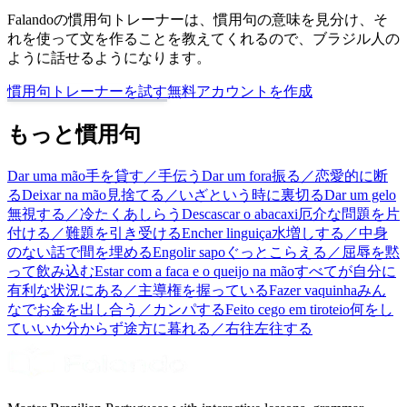
Falandoの慣用句トレーナーは、慣用句の意味を見分け、そ
れを使って文を作ることを教えてくれるので、ブラジル人の
ように話せるようになります。
慣用句トレーナーを試す
無料アカウントを作成
もっと慣用句
Dar uma mão
手を貸す／手伝う
Dar um fora
振る／恋愛的に断
る
Deixar na mão
見捨てる／いざという時に裏切る
Dar um gelo
無視する／冷たくあしらう
Descascar o abacaxi
厄介な問題を片
付ける／難題を引き受ける
Encher linguiça
水増しする／中身
のない話で間を埋める
Engolir sapo
ぐっとこらえる／屈辱を黙
って飲み込む
Estar com a faca e o queijo na mão
すべてが自分に
有利な状況にある／主導権を握っている
Fazer vaquinha
みん
なでお金を出し合う／カンパする
Feito cego em tiroteio
何をし
ていいか分からず途方に暮れる／右往左往する