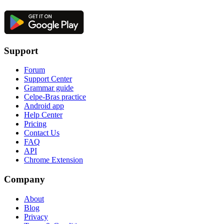
Support
Forum
Support Center
Grammar guide
Celpe-Bras practice
Android app
Help Center
Pricing
Contact Us
FAQ
API
Chrome Extension
Company
About
Blog
Privacy