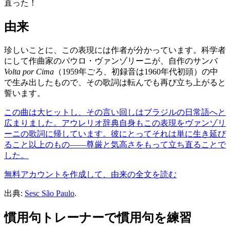
直った！
由来
珍しいことに、この表現には作者が分かっています。科学者
にして作曲家のパウロ・ヴァンゾリーニが、自作のサンバ
Volta por Cima
（1959年ごろ、初録音は1960年代初頭）の中
で生み出したもので、その歌詞は転んでも再び立ち上がると
誓います。
この曲は大ヒットし、その言い回しはブラジルの日常語へと
広まりました。アウレリオ辞典自身もこの表現をヴァンゾリ
ーニの歌詞に帰しています。彼にとってそれは単に生き延び
ること以上のもの——尊厳と気高さをもって立ち直ることで
した。
無料アカウントを作成して、由来の全文を読む
出典:
Sesc São Paulo
.
慣用句トレーナーで慣用句を練習