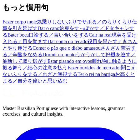
もっと慣用句
Fazer corpo mole
気乗りしないふりでサボる／のらりくらり仕
事を引き延ばす
Dar o cano
約束をすっぽかす／ドタキャンす
る
Bater boca
口論する／言い合いをする
Cair na real
現実を受け
入れる／目を覚ます
Dar conta do recado
役目を果たす／きちん
とやり遂げる
Comer o pão que o diabo amassou
さんざん苦労す
る／辛酸をなめる
Dormir no ponto
うかうかして好機を逃す／
油断して取り逃がす
Estar pisando em ovos
腫れ物に触るように
振る舞う／細心の注意を払う
Fazer ouvidos de mercador
聞こえ
ないふりをする／わざと無視する
Ter o rei na barriga
お高くと
まる／自分を偉いと思い込む
Master Brazilian Portuguese with interactive lessons, grammar
exercises, and cultural insights.