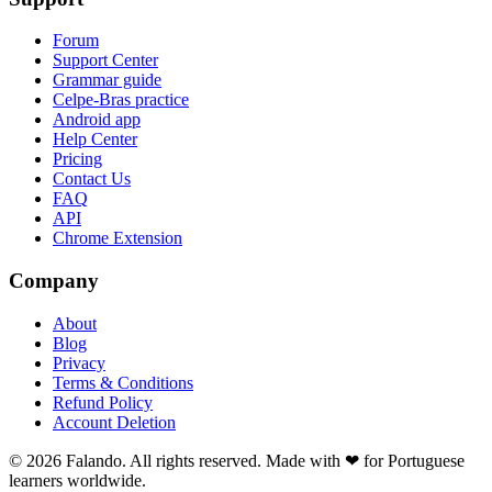
Forum
Support Center
Grammar guide
Celpe-Bras practice
Android app
Help Center
Pricing
Contact Us
FAQ
API
Chrome Extension
Company
About
Blog
Privacy
Terms & Conditions
Refund Policy
Account Deletion
© 2026 Falando. All rights reserved. Made with ❤ for Portuguese
learners worldwide.