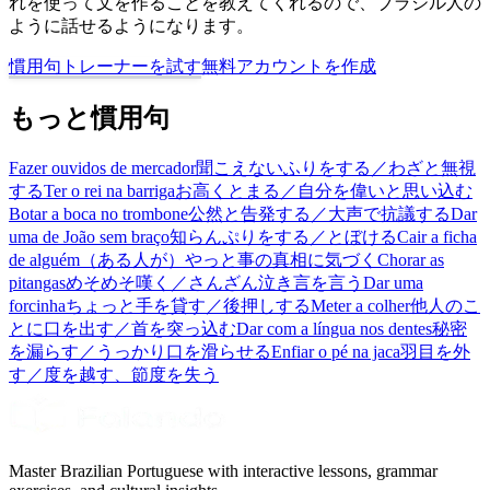
れを使って文を作ることを教えてくれるので、ブラジル人の
ように話せるようになります。
慣用句トレーナーを試す
無料アカウントを作成
もっと慣用句
Fazer ouvidos de mercador
聞こえないふりをする／わざと無視
する
Ter o rei na barriga
お高くとまる／自分を偉いと思い込む
Botar a boca no trombone
公然と告発する／大声で抗議する
Dar
uma de João sem braço
知らんぷりをする／とぼける
Cair a ficha
de alguém
（ある人が）やっと事の真相に気づく
Chorar as
pitangas
めそめそ嘆く／さんざん泣き言を言う
Dar uma
forcinha
ちょっと手を貸す／後押しする
Meter a colher
他人のこ
とに口を出す／首を突っ込む
Dar com a língua nos dentes
秘密
を漏らす／うっかり口を滑らせる
Enfiar o pé na jaca
羽目を外
す／度を越す、節度を失う
Master Brazilian Portuguese with interactive lessons, grammar