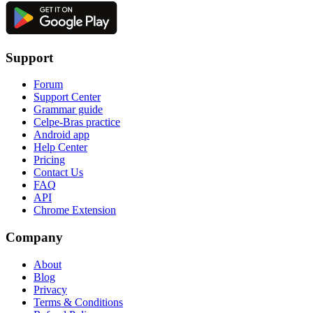
Support
Forum
Support Center
Grammar guide
Celpe-Bras practice
Android app
Help Center
Pricing
Contact Us
FAQ
API
Chrome Extension
Company
About
Blog
Privacy
Terms & Conditions