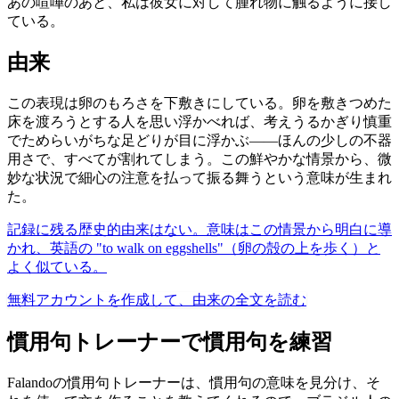
あの喧嘩のあと、私は彼女に対して腫れ物に触るように接し
ている。
由来
この表現は卵のもろさを下敷きにしている。卵を敷きつめた
床を渡ろうとする人を思い浮かべれば、考えうるかぎり慎重
でためらいがちな足どりが目に浮かぶ——ほんの少しの不器
用さで、すべてが割れてしまう。この鮮やかな情景から、微
妙な状況で細心の注意を払って振る舞うという意味が生まれ
た。
記録に残る歴史的由来はない。意味はこの情景から明白に導
かれ、英語の "to walk on eggshells"（卵の殻の上を歩く）と
よく似ている。
無料アカウントを作成して、由来の全文を読む
慣用句トレーナーで慣用句を練習
Falandoの慣用句トレーナーは、慣用句の意味を見分け、そ