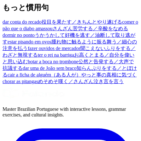
もっと慣用句
dar conta do recado
役目を果たす／きちんとやり遂げる
comer o
pão que o diabo amassou
さんざん苦労する／辛酸をなめる
dormir no ponto
うかうかして好機を逃す／油断して取り逃が
す
estar pisando em ovos
腫れ物に触るように振る舞う／細心の
注意を払う
fazer ouvidos de mercador
聞こえないふりをする／
わざと無視する
ter o rei na barriga
お高くとまる／自分を偉い
と思い込む
botar a boca no trombone
公然と告発する／大声で
抗議する
dar uma de João sem braço
知らんぷりをする／とぼけ
る
cair a ficha de alguém
（ある人が）やっと事の真相に気づく
chorar as pitangas
めそめそ嘆く／さんざん泣き言を言う
Master Brazilian Portuguese with interactive lessons, grammar
exercises, and cultural insights.