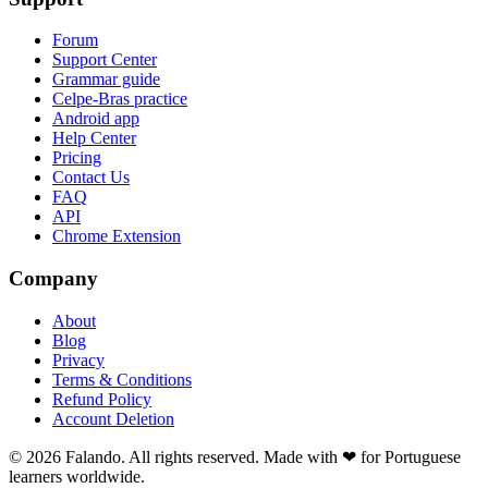
Forum
Support Center
Grammar guide
Celpe-Bras practice
Android app
Help Center
Pricing
Contact Us
FAQ
API
Chrome Extension
Company
About
Blog
Privacy
Terms & Conditions
Refund Policy
Account Deletion
© 2026 Falando. All rights reserved. Made with ❤ for Portuguese
learners worldwide.