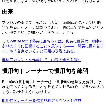
目を覚ましなよ、彼があなたのために変わることはないよ！
由来
ブラジルの俗語で、
real
は「現実」(realidade) のくだけた略
語である。イメージは落下である。雲の上で夢を見ていた人
が、事実という地面へと「落ちる」。こう
して
cair na real
（現実に落ちる）は、真実に目覚め、物事を
ありのままに直視することを意味する——「現実に目を覚ま
す」や「合点がいく」と同類の表現である。
無料アカウントを作成して、由来の全文を読む
慣用句トレーナーで慣用句を練習
Falandoの慣用句トレーナーは、慣用句の意味を見分け、そ
れを使って文を作ることを教えてくれるので、ブラジル人の
ように話せるようになります。
慣用句トレーナーを試す
無料アカウントを作成