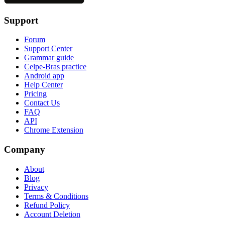
Support
Forum
Support Center
Grammar guide
Celpe-Bras practice
Android app
Help Center
Pricing
Contact Us
FAQ
API
Chrome Extension
Company
About
Blog
Privacy
Terms & Conditions
Refund Policy
Account Deletion