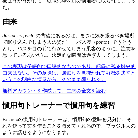
彼はうかうかして、就職の枠を別の候補者に取られてしまっ
た。
由来
dormir no ponto
の背後にあるのは、まさに気を張るべき場所
で眠り込んでしまう人の姿だ——バス停（
ponto
）でうとう
とし、バスを目の前で行かせてしまう乗客のように。注意を
怠っているあいだに、決定的な瞬間は過ぎ去ってしまう。
この表現は俗語的で口語的なものであり、記録に残る歴史的
由来はない。その意味は、居眠りを見抜かれて好機を逃すと
いうこの明白な情景から、そのまま導かれる。
無料アカウントを作成して、由来の全文を読む
慣用句トレーナーで慣用句を練習
Falandoの慣用句トレーナーは、慣用句の意味を見分け、そ
れを使って文を作ることを教えてくれるので、ブラジル人の
ように話せるようになります。