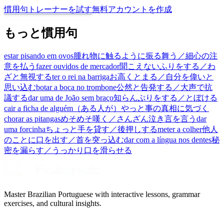
慣用句トレーナーを試す
無料アカウントを作成
もっと慣用句
estar pisando em ovos
腫れ物に触るように振る舞う／細心の注
意を払う
fazer ouvidos de mercador
聞こえないふりをする／わ
ざと無視する
ter o rei na barriga
お高くとまる／自分を偉いと
思い込む
botar a boca no trombone
公然と告発する／大声で抗
議する
dar uma de João sem braço
知らんぷりをする／とぼける
cair a ficha de alguém
（ある人が）やっと事の真相に気づく
chorar as pitangas
めそめそ嘆く／さんざん泣き言を言う
dar
uma forcinha
ちょっと手を貸す／後押しする
meter a colher
他人
のことに口を出す／首を突っ込む
dar com a língua nos dentes
秘
密を漏らす／うっかり口を滑らせる
Master Brazilian Portuguese with interactive lessons, grammar
exercises, and cultural insights.