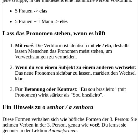
jede Gruppe, in der mindestens eine männliche Person vorkommt:
5 Frauen ->
elas
5 Frauen + 1 Mann ->
eles
Lass das Pronomen stehen, wenn es hilft
Mit
você
: Die Verbform ist identisch mit
ele / ela
, deshalb
lassen Menschen das Pronomen meist stehen, um
Verwechslungen zu vermeiden.
Wenn du von einem Subjekt zu einem anderen wechselst
:
Das neue Pronomen sichtbar zu lassen, markiert den Wechsel
klar.
Für Betonung oder Kontrast
: "
Eu
sou brasileiro" (mit
Pronomen) wirkt stärker als "Sou brasileiro".
Ein Hinweis zu
o senhor / a senhora
Diese Formen verhalten sich wie höfliche Formen der 3. Person: Sie
nehmen Verben in der 3. Person, genau wie
você
. Du lernst sie
genauer in der Lektion
Anredeformen
.