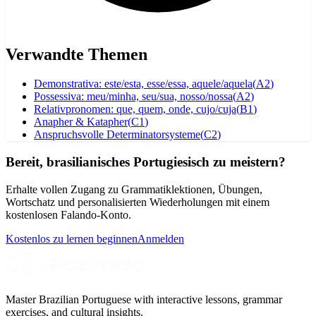
Verwandte Themen
Demonstrativa: este/esta, esse/essa, aquele/aquela
(
A2
)
Possessiva: meu/minha, seu/sua, nosso/nossa
(
A2
)
Relativpronomen: que, quem, onde, cujo/cuja
(
B1
)
Anapher & Katapher
(
C1
)
Anspruchsvolle Determinatorsysteme
(
C2
)
Bereit, brasilianisches Portugiesisch zu meistern?
Erhalte vollen Zugang zu Grammatiklektionen, Übungen,
Wortschatz und personalisierten Wiederholungen mit einem
kostenlosen Falando-Konto.
Kostenlos zu lernen beginnen
Anmelden
Master Brazilian Portuguese with interactive lessons, grammar
exercises, and cultural insights.