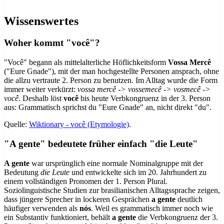
Wissenswertes
Woher kommt "você"?
"Você" begann als mittelalterliche Höflichkeitsform
Vossa Mercê
("Eure Gnade"), mit der man hochgestellte Personen ansprach, ohne
die allzu vertraute 2. Person zu benutzen. Im Alltag wurde die Form
immer weiter verkürzt:
vossa mercê -> vossemecê -> vosmecê ->
você
. Deshalb löst
você
bis heute Verbkongruenz in der 3. Person
aus: Grammatisch sprichst du "Eure Gnade" an, nicht direkt "du".
Quelle:
Wiktionary - você (Etymologie)
.
"A gente" bedeutete früher einfach "die Leute"
A gente
war ursprünglich eine normale Nominalgruppe mit der
Bedeutung
die Leute
und entwickelte sich im 20. Jahrhundert zu
einem vollständigen Pronomen der 1. Person Plural.
Soziolinguistische Studien zur brasilianischen Alltagssprache zeigen,
dass jüngere Sprecher in lockeren Gesprächen
a gente
deutlich
häufiger verwenden als
nós
. Weil es grammatisch immer noch wie
ein Substantiv funktioniert, behält
a gente
die Verbkongruenz der 3.