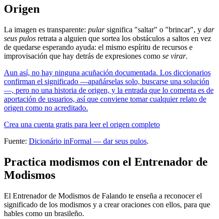
Origen
La imagen es transparente:
pular
significa "saltar" o "brincar", y
dar
seus pulos
retrata a alguien que sortea los obstáculos a saltos en vez
de quedarse esperando ayuda: el mismo espíritu de recursos e
improvisación que hay detrás de expresiones como
se virar
.
Aun así, no hay ninguna acuñación documentada. Los diccionarios
confirman el significado —apañárselas solo, buscarse una solución
—, pero no una historia de origen, y la entrada que lo comenta es de
aportación de usuarios, así que conviene tomar cualquier relato de
origen como no acreditado.
Crea una cuenta gratis para leer el origen completo
Fuente:
Dicionário inFormal — dar seus pulos
.
Practica modismos con el Entrenador de
Modismos
El Entrenador de Modismos de Falando te enseña a reconocer el
significado de los modismos y a crear oraciones con ellos, para que
hables como un brasileño.