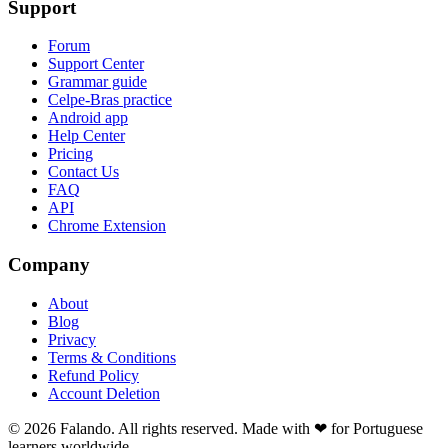
Support
Forum
Support Center
Grammar guide
Celpe-Bras practice
Android app
Help Center
Pricing
Contact Us
FAQ
API
Chrome Extension
Company
About
Blog
Privacy
Terms & Conditions
Refund Policy
Account Deletion
© 2026 Falando. All rights reserved. Made with ❤ for Portuguese
learners worldwide.