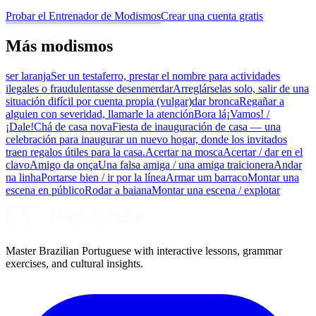
Probar el Entrenador de Modismos
Crear una cuenta gratis
Más modismos
ser laranja
Ser un testaferro, prestar el nombre para actividades
ilegales o fraudulentas
se desenmerdar
Arreglárselas solo, salir de una
situación difícil por cuenta propia (vulgar)
dar bronca
Regañar a
alguien con severidad, llamarle la atención
Bora lá
¡Vamos! /
¡Dale!
Chá de casa nova
Fiesta de inauguración de casa — una
celebración para inaugurar un nuevo hogar, donde los invitados
traen regalos útiles para la casa.
Acertar na mosca
Acertar / dar en el
clavo
Amigo da onça
Una falsa amiga / una amiga traicionera
Andar
na linha
Portarse bien / ir por la línea
Armar um barraco
Montar una
escena en público
Rodar a baiana
Montar una escena / explotar
Master Brazilian Portuguese with interactive lessons, grammar
exercises, and cultural insights.