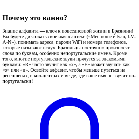
Почему это важно?
Знание алфавита — ключ к повседневной жизни в Бразилии!
Вы будете диктовать свое имя в аптеке («Meu nome é Ivan, I-V-
A-N»), понимать адреса, пароли WiFi и номера телефонов,
которые называют вслух. Бразильцы постоянно произносят
слова по буквам, особенно непортугальские имена. Кроме
того, многие португальские звуки прячутся за знакомыми
буквами: «R» часто звучит как «х», а «E» может звучать как
«э» или «и». Освойте алфавит, чтобы меньше путаться на
ресепшенах, в кол-центрах и везде, где ваше имя не звучит по-
португальски!