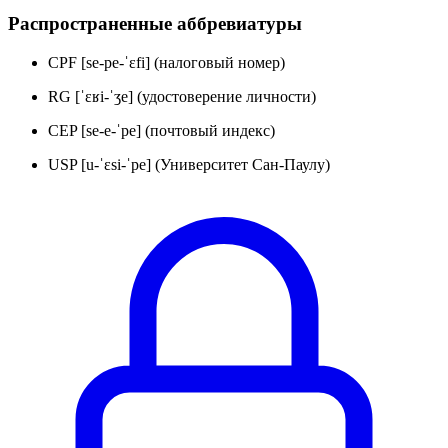
Распространенные аббревиатуры
CPF [se-pe-ˈɛfi] (налоговый номер)
RG [ˈɛʁi-ˈʒe] (удостоверение личности)
CEP [se-e-ˈpe] (почтовый индекс)
USP [u-ˈɛsi-ˈpe] (Университет Сан-Паулу)