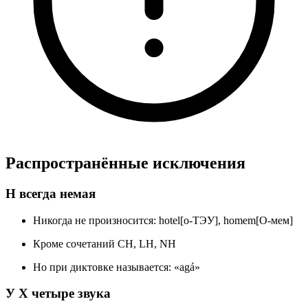
Распространённые исключения
H всегда немая
Никогда не произносится: hotel[o-ТЭУ], homem[О-мем]
Кроме сочетаний CH, LH, NH
Но при диктовке называется: «agá»
У X четыре звука