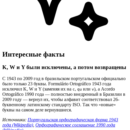
Интересные факты
K, W и Y были исключены, а потом возвращены
С 1943 по 2009 год в бразильском португальском официально
было только 23 буквы. Formulário Ortográfico 1943 года
исключил K, W и Y (заменяя их на
,
или
), а Acordo
c
qu
v
Ortográfico 1990 года — полностью внедренный в Бразилии в
2009 году — вернул их, чтобы алфавит соответствовал 26-
буквенному латинскому стандарту ISO. Так что «новые»
буквы на самом деле вернувшиеся.
Источники:
Португальская орфографическая форма 1943
года (Wikipedia)
,
Орфографическое соглашение 1990 года