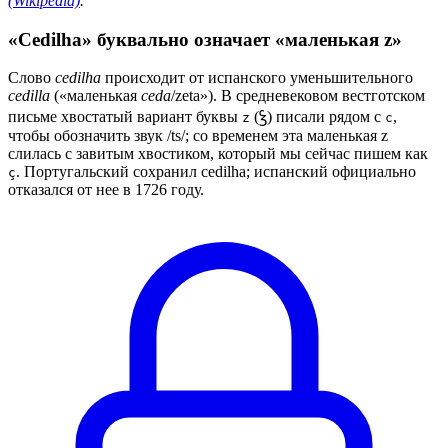
(Wikipedia)
.
«Cedilha» буквально означает «маленькая z»
Слово
cedilha
происходит от испанского уменьшительного
cedilla
(«маленькая
ceda
/zeta»). В средневековом вестготском
письме хвостатый вариант буквы
(ꝣ) писали рядом с
,
z
c
чтобы обозначить звук /ts/; со временем эта маленькая z
слилась с завитым хвостиком, который мы сейчас пишем как
. Португальский сохранил cedilha; испанский официально
ç
отказался от нее в 1726 году.