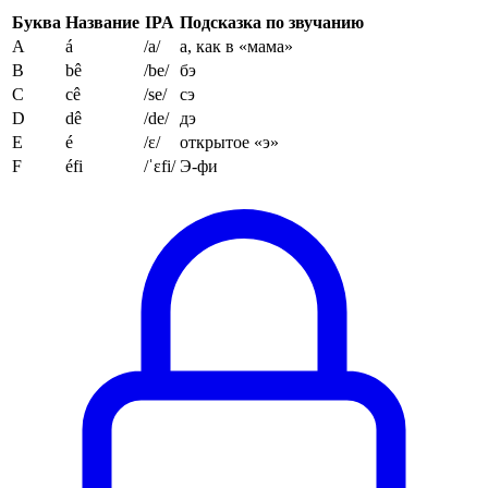
Буква
Название
IPA
Подсказка по звучанию
A
á
/a/
а, как в «мама»
B
bê
/be/
бэ
C
cê
/se/
сэ
D
dê
/de/
дэ
E
é
/ɛ/
открытое «э»
F
éfi
/ˈɛfi/
Э-фи