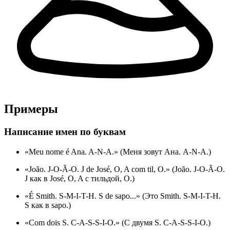
Примеры
Написание имен по буквам
«Meu nome é Ana. A-N-A.» (Меня зовут Ана. A-N-A.)
«João. J-O-Ã-O. J de José, O, A com til, O.» (João. J-O-Ã-O.
J как в José, O, A с тильдой, O.)
«É Smith. S-M-I-T-H. S de sapo...» (Это Smith. S-M-I-T-H.
S как в sapo.)
«Com dois S. C-A-S-S-I-O.» (С двумя S. C-A-S-S-I-O.)