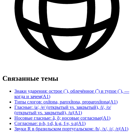
Связанные темы
Знаки ударения: острое (´), облечённое (ˆ) и тупое (`), —
когда и зачем
(
A1
)
Типы слогов: oxítona, paroxítona, proparoxítona
(
A1
)
Гласные: /a/, /e/ (открытый vs. закрытый), /i/, /o/
(открытый vs. закрытый), /u/
(
A1
)
Носовые гласные: ã, õ; носовые согласные
(
A1
)
Согласные: p-b, t-d, k-g, f-v, s-z
(
A1
)
Звуки R в бразильском португальском: /h/, /x/, /ɾ/, /r/
(
A1
)