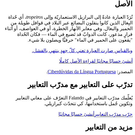
الأصل
تُرَدّ العبارة عادةً إلى البرازيل الاستعماريّة وإلى
tropeiros
، أي حُداة
البِغال الذين كانوا ينقلون البضائع عبر البلاد في قوافل طويلة من
الحمير والبغال. وفي معابر الأنهار الخطرة، أو في العواصف، أو أثناء
فرارٍ مذعور، كانت الدوابّ قد تَضيع في الماء — فكان الحُداة
"يقعون على الحمير في الماء" حرفيًّا ويصلون بلا شيء.
وبالقياس صارت العبارة تعني كلّ جهدٍ ينتهي بالفشل.
أنشئ حسابًا مجانيًا لقراءة الأصل كاملًا
المصدر:
Ciberdúvidas da Língua Portuguesa
.
تدرّب على التعابير مع مدرّب التعابير
يُعلّمك مدرّب التعابير في Falando التعرّف على معاني التعابير
وتكوين جُمل باستخدامها، كي تتحدّث كبرازيلي.
جرّب مدرّب التعابير
أنشئ حسابًا مجانيًا
مزيد من التعابير