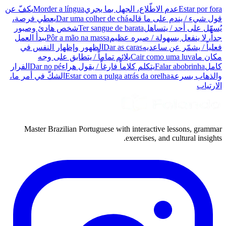
Estar por fora
عدم الاطّلاع، الجهل بما يجري
Morder a língua
يكفّ عن
قول شيء / يندم على ما قاله
Dar uma colher de chá
يعطي فرصة،
يُسهّل على أحد / يتساهل
Ter sangue de barata
شخص هادئ وصبور
جداً، لا ينفعل بسهولة / صبره عظيم
Pôr a mão na massa
يبدأ العمل
فعلياً / يشمّر عن ساعديه
Dar as caras
الظهور وإظهار النفس في
مكان ما
Cair como uma luva
يلائم تماماً / يتطابق على وجه
كامل
Falar abobrinha
يتكلم كلاماً فارغاً / يقول هراء
Dar no pé
الفرار
والذهاب بسرعة
Estar com a pulga atrás da orelha
الشكّ في أمر ما،
الارتياب
Master Brazilian Portuguese with interactive lessons, grammar
exercises, and cultural insights.