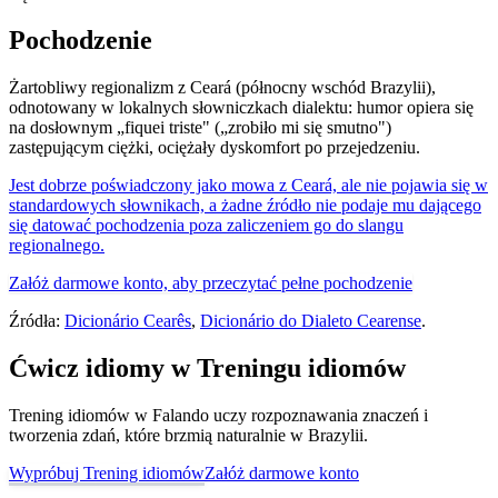
Pochodzenie
Żartobliwy regionalizm z Ceará (północny wschód Brazylii),
odnotowany w lokalnych słowniczkach dialektu: humor opiera się
na dosłownym „fiquei triste" („zrobiło mi się smutno")
zastępującym ciężki, ociężały dyskomfort po przejedzeniu.
Jest dobrze poświadczony jako mowa z Ceará, ale nie pojawia się w
standardowych słownikach, a żadne źródło nie podaje mu dającego
się datować pochodzenia poza zaliczeniem go do slangu
regionalnego.
Załóż darmowe konto, aby przeczytać pełne pochodzenie
Źródła:
Dicionário Cearês
,
Dicionário do Dialeto Cearense
.
Ćwicz idiomy w Treningu idiomów
Trening idiomów w Falando uczy rozpoznawania znaczeń i
tworzenia zdań, które brzmią naturalnie w Brazylii.
Wypróbuj Trening idiomów
Załóż darmowe konto