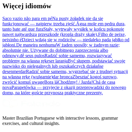
Więcej idiomów
Saco vazio não para em pé
Na pusty żołądek nie da się
funkcjonować — najpierw trzeba zjeść.
Água mole em pedra dura,
tanto bate até que fura
Stały, wytrwały wysiłek w końcu pokonuje
nawet najtwardszą przeszkodę (kropla drąży skałę).
Filho de peixe,
peixinho é
Dzieci wdają się w rodziców — niedaleko pada jabłko od
jabłoni.
De maneira nenhuma
W żaden sposób; w żadnym razie;
absolutnie nie. Używane do dobitnego zaprzeczenia albo
odmowy.
dê seus pulos
Radzić sobie samemu, rozwiązywać
problemy na własną rękę
ser laranja
Być słupem, podstawiać swoje
nazwisko do nielegalnych lub oszukańczych działań
se
desenmerdar
Radzić sobie samemu, wygrzebać się z trudnej sytuacji
na własną rękę (wulgarnie)
dar bronca
Zbesztać kogoś surowo,
zwrócić komuś uwagę
Bora lá
Chodźmy! / Jazda!
Chá de casa
nova
Parapetówka — przyjęcie z okazji przeprowadzki do nowego
domu, na które goście przynoszą praktyczne prezenty.
Master Brazilian Portuguese with interactive lessons, grammar
exercises, and cultural insights.